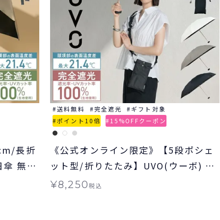
送料無料
完全遮光
ギフト対象
ポイント10倍
15%OFFクーポン
cm/長折
《公式オンライン限定》【5段ポシェ
日傘 無地
ット型/折りたたみ】UVO(ウーボ) 最
用 ギフ
強の日傘 シャーリングストラップポ
¥
8,250
税込
シェット ミニ 日傘 折りたたみ 晴雨
兼用 ギフト対象 ≪送料無料≫