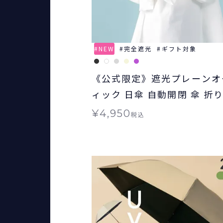
NEW
完全遮光
ギフト対象
《公式限定》遮光プレーンオ
ィック 日傘 自動開閉 傘 折
ギフト対象
¥
4,950
税込