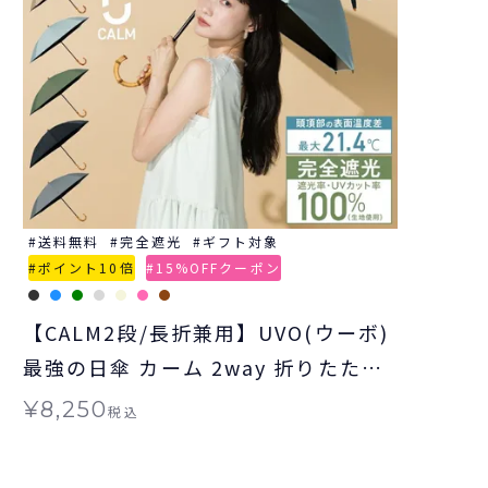
送料無料
完全遮光
ギフト対象
ポイント10倍
15%OFFクーポン
【CALM2段/長折兼用】UVO(ウーボ)
最強の日傘 カーム 2way 折りたたみ
長傘 2段折 完全遮光100％ 無地 日傘
¥
8,250
税込
ギフト対象 ≪送料無料≫ 晴雨兼用