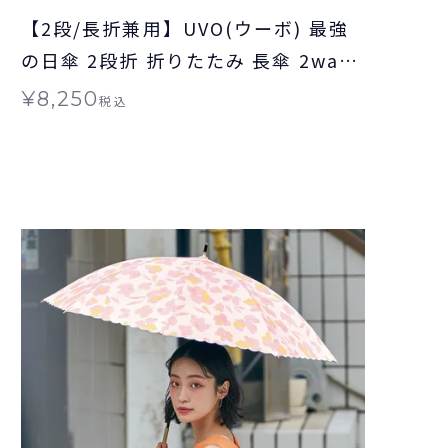
【2段/長折兼用】UVO(ウーボ) 最強
の日傘 2段折 折りたたみ 長傘 2way
ミニ 完全遮光100% ギフト対象 ≪送
¥
8,250
税込
料無料≫ 晴雨兼用