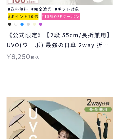
送料無料
完全遮光
ギフト対象
ポイント10倍
15%OFFクーポン
《公式限定》【2段 55cm/長折兼用】
UVO(ウーボ) 最強の日傘 2way 折り
たたみ 長傘 日傘 晴雨兼用 ギフト対
¥
8,250
税込
象 ≪送料無料≫