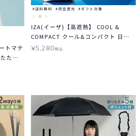
送料無料
完全遮光
ギフト対象
IZA(イーザ)【高遮熱】 COOL &
COMPACT クール&コンパクト 日傘
折りたたみ 晴雨兼用 ギフト対象
ートマテ
¥
5,280
税込
りたたみ