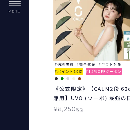
MENU
送料無料
完全遮光
ギフト対象
ポイント10倍
15%OFFクーポン
《公式限定》【CALM2段 60
兼用】UVO (ウーボ) 最強の
ミニ 日傘 折りたたみ 晴雨兼
¥
8,250
税込
ト対象 ≪送料無料≫