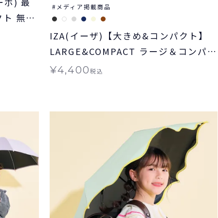
ボ) 最
メディア掲載商品
クト 無地
無料≫ 晴
IZA(イーザ)【大きめ&コンパクト】
LARGE&COMPACT ラージ＆コンパク
ト日傘 折りたたみ 送料無料 ギフト対
¥
4,400
税込
象 晴雨兼用