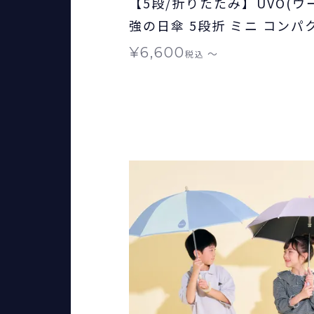
【5段/折りたたみ】UVO(ウー
強の日傘 5段折 ミニ コンパ
切り継ぎ ギフト対象 ≪送料
¥
6,600
〜
税込
雨兼用