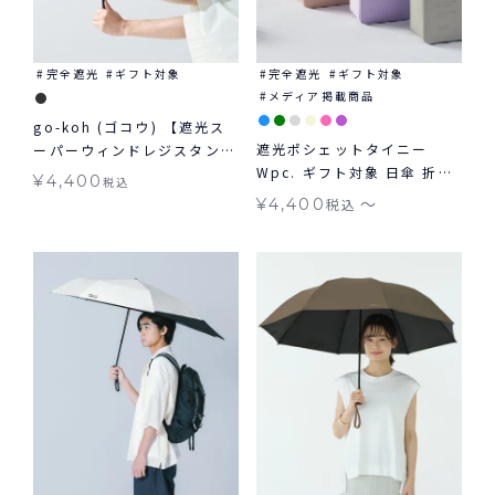
完全遮光
ギフト対象
完全遮光
ギフト対象
メディア掲載商品
go-koh (ゴコウ) 【遮光ス
遮光ポシェットタイニー
ーパーウィンドレジスタン
Wpc. ギフト対象 日傘 折り
ス】 日傘 折りたたみ 耐風
¥
4,400
税込
たたみ tiny 晴雨兼用
晴雨兼用 ギフト対象
〜
¥
4,400
税込