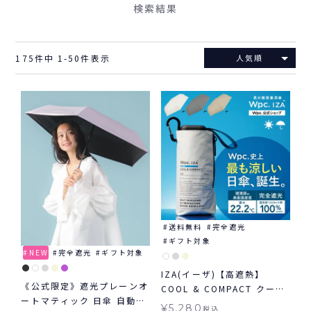
検索結果
175
件中
1
-
50
件表示
人気順
送料無料
完全遮光
ギフト対象
NEW
完全遮光
ギフト対象
IZA(イーザ)【高遮熱】
《公式限定》遮光プレーンオ
COOL & COMPACT クール
ートマティック 日傘 自動開
&コンパクト 日傘 折りたた
¥
5,280
税込