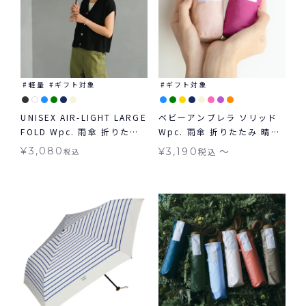
軽量
ギフト対象
ギフト対象
UNISEX AIR-LIGHT LARGE
ベビーアンブレラ ソリッド
FOLD Wpc. 雨傘 折りたた
Wpc. 雨傘 折りたたみ 晴雨
み 晴雨兼用 ギフト対象
兼用 ギフト対象
〜
¥
3,080
¥
3,190
税込
税込