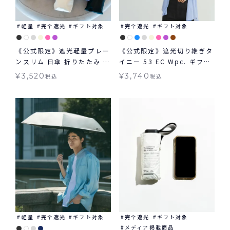
軽量
完全遮光
ギフト対象
完全遮光
ギフト対象
《公式限定》遮光軽量プレー
《公式限定》遮光切り継ぎタ
ンスリム 日傘 折りたたみ ギ
イニー 53 EC Wpc. ギフト
フト対象 晴雨兼用 Wpc.
対象 日傘 折りたたみ 切り継
¥
3,520
¥
3,740
税込
税込
ぎタイニー 大きめタイプ 晴
雨兼用
軽量
完全遮光
ギフト対象
完全遮光
ギフト対象
メディア掲載商品