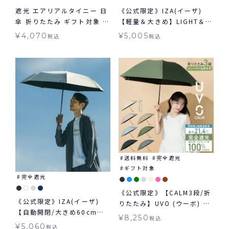
遮光 エアリアルタイニー 日
《公式限定》IZA(イーザ)
傘 折りたたみ ギフト対象 晴
【軽量＆大きめ】LIGHT＆
雨兼用 Wpc.
LARGE ライト&ラージ 日傘
¥
4,070
¥
5,005
税込
税込
折りたたみ ギフト対象 晴雨
兼用
送料無料
完全遮光
ギフト対象
完全遮光
《公式限定》【CALM3段/折
《公式限定》IZA(イーザ)
りたたみ】UVO (ウーボ) 最
【自動開閉/大きめ60cm】
強の日傘 カーム 3段折 完全
¥
8,250
税込
AUTOMATIC & SAFE 60cm
遮光100％ 無地 mini ギフ
¥
5,060
税込