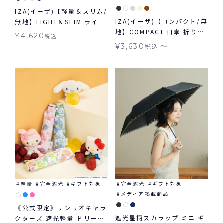
IZA(イーザ)【軽量＆スリム/
IZA(イーザ)【コンパクト/無
無地】LIGHT＆SLIM ライト
地】COMPACT 日傘 折りた
＆スリム 軽量 日傘 折りたた
¥
4,620
税込
たみ ギフト対象 晴雨兼用
み ギフト対象 晴雨兼用
〜
¥
3,630
税込
軽量
完全遮光
ギフト対象
完全遮光
ギフト対象
メディア掲載商品
《公式限定》サンリオキャラ
遮光星柄スカラップ ミニ ギ
クターズ 遮光軽量 ドリーミ