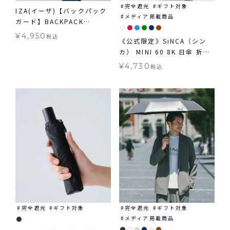
完全遮光
ギフト対象
IZA(イーザ)【バックパック
メディア掲載商品
ガード】BACKPACK
GUARD 日傘 折りたたみ ギ
¥
4,950
税込
《公式限定》SiNCA（シン
フト対象 晴雨兼用
カ） MINI 60 8K 日傘 折り
たたみ 晴雨兼用 ギフト対象
¥
4,730
税込
完全遮光
ギフト対象
完全遮光
ギフト対象
メディア掲載商品