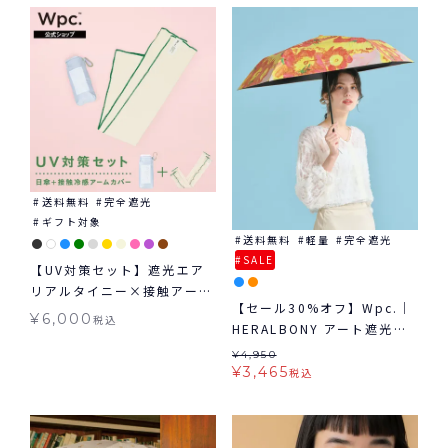
送料無料
完全遮光
ギフト対象
送料無料
軽量
完全遮光
SALE
【UV対策セット】遮光エア
リアルタイニー×接触アーム
【セール30%オフ】Wpc.｜
カバー セット 折りたたみ日
¥
6,000
税込
HERALBONY アート遮光軽
傘 アームカバー
量日傘 mini 日傘 折りたた
¥
4,950
み 晴雨兼用 ギフト対象 送料
¥
3,465
税込
無料