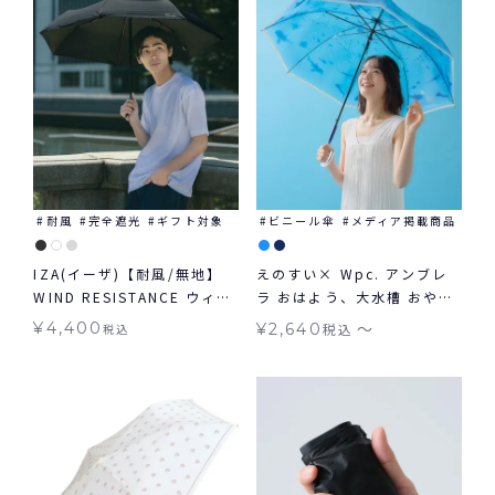
耐風
完全遮光
ギフト対象
ビニール傘
メディア掲載商品
IZA(イーザ)【耐風/無地】
えのすい× Wpc. アンブレ
WIND RESISTANCE ウィン
ラ おはよう、大水槽 おやす
ドレジスタンス 日傘 折りた
み 、くらげ 新江ノ島水族館
〜
¥
4,400
¥
2,640
税込
税込
たみ ギフト対象 晴雨兼用
Wpc. ビニール傘 長傘 折り
たたみ傘 Wpc.