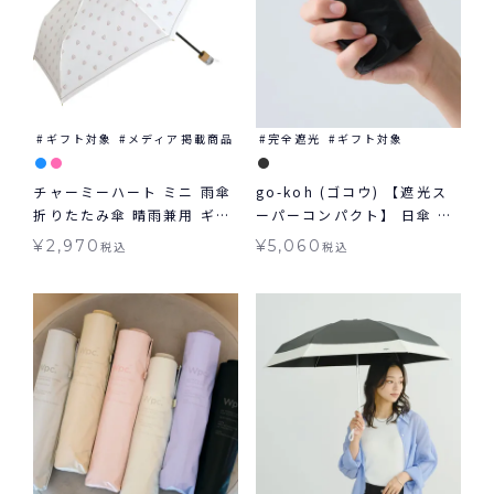
ギフト対象
メディア掲載商品
完全遮光
ギフト対象
チャーミーハート ミニ 雨傘
go-koh (ゴコウ) 【遮光ス
折りたたみ傘 晴雨兼用 ギフ
ーパーコンパクト】 日傘 折
ト対象
りたたみ 晴雨兼用 ギフト対
¥
2,970
¥
5,060
税込
税込
象