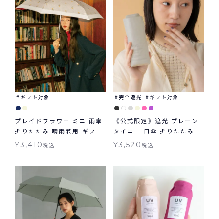
ギフト対象
完全遮光
ギフト対象
プレイドフラワー ミニ 雨傘
《公式限定》遮光 プレーン
折りたたみ 晴雨兼用 ギフト
タイニー 日傘 折りたたみ ギ
対象 Wpc.
フト対象 晴雨兼用 Wpc.
¥
3,410
¥
3,520
税込
税込