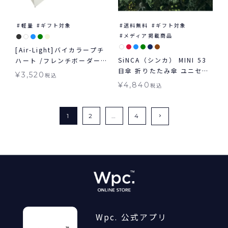
軽量
ギフト対象
送料無料
ギフト対象
メディア掲載商品
[Air-Light]バイカラープチ
SiNCA（シンカ） MINI 53
ハート /フレンチボーダー
日傘 折りたたみ傘 ユニセッ
ミニ Wpc. 雨傘 折りたたみ
¥
3,520
税込
クス 晴雨兼用 送料無料 ギフ
晴雨兼用 ギフト対象
¥
4,840
税込
ト対象
1
2
…
4
Wpc. 公式アプリ