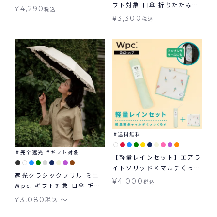
フト対象 日傘 折りたたみ傘
ング ミニ 日傘 折りたたみ
¥
4,290
税込
晴雨兼用 Wpc.
ギフト対象 晴雨兼用 Wpc.
¥
3,300
税込
送料無料
完全遮光
ギフト対象
【軽量レインセット】エアラ
イトソリッド×マルチくっつ
遮光クラシックフリル ミニ
くろす 雨傘 折りたたみ くっ
¥
4,000
税込
Wpc. ギフト対象 日傘 折り
つくハンカチ
たたみ 晴雨兼用
〜
¥
3,080
税込