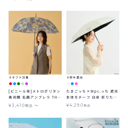
オートマティック＆セーフ
ト対象 ≪送料無料≫ 晴雨兼
60cm 日傘 折りたたみ 大き
用
め 自動開閉傘 晴雨兼用 ギフ
ト対象
ギフト対象
完全遮光
[ビニール傘]メトロポリタン
たまごっち×Wpc.っち 遮光
美術館 名画アンブレラ THE
本体モチーフ 日傘 折りたた
MET × Wpc. 雨傘 長傘 折
み ギフト対象 晴雨兼用
〜
¥
4,290
¥
3,410
税込
税込
りたたみ傘