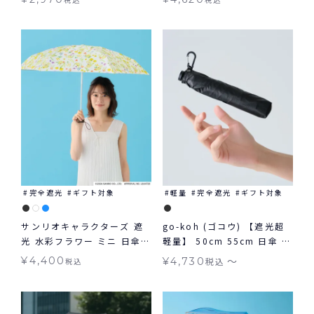
ギフト対象
兼用 Wpc.
完全遮光
ギフト対象
軽量
完全遮光
ギフト対象
サンリオキャラクターズ 遮
go-koh (ゴコウ) 【遮光超
光 水彩フラワー ミニ 日傘
軽量】 50cm 55cm 日傘 折
折りたたみ ギフト対象 晴雨
りたたみ 晴雨兼用 ギフト対
〜
¥
4,400
¥
4,730
税込
税込
兼用 Wpc.
象