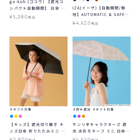
go-koh (ゴコウ) 【遮光コ
IZA(イーザ)【自動開閉/無
ンパクト自動開閉】 日傘 折
地】AUTOMATIC & SAFE
りたたみ 晴雨兼用 ギフト対
¥
5,280
税込
オートマティック＆セーフ
象
¥
4,620
税込
日傘 折りたたみ ギフト対象
自動開閉 晴雨兼用
ギフト対象
完全遮光
ギフト対象
【キッズ】遮光切り継ぎ キ
サンリオキャラクターズ 遮
ッズ日傘 折りたたみミニ 晴
光 水彩モチーフ ミニ 日傘
雨兼用 Wpc. KIDS 子ども用
折りたたみ ギフト対象 晴雨
¥
2,970
¥
4,620
税込
税込