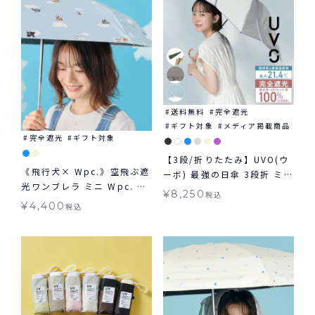
送料無料
完全遮光
ギフト対象
メディア掲載商品
完全遮光
ギフト対象
【3段/折りたたみ】UVO(ウ
《飛行犬× Wpc.》空飛ぶ遮
ーボ) 最強の日傘 3段折 ミニ
光ワンブレラ ミニ Wpc. ギ
完全遮光100% ギフト対象
¥
8,250
税込
フト対象 日傘 折りたたみ 晴
≪送料無料≫ 晴雨兼用
¥
4,400
税込
雨兼用