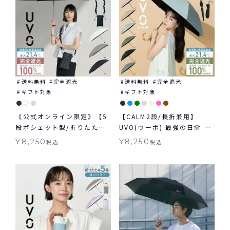
送料無料
完全遮光
送料無料
完全遮光
ギフト対象
ギフト対象
《公式オンライン限定》【5
【CALM2段/長折兼用】
段ポシェット型/折りたた
UVO(ウーボ) 最強の日傘 カ
み】UVO(ウーボ) 最強の日
ーム 2way 折りたたみ 長傘
¥
8,250
¥
8,250
税込
税込
傘 シャーリングストラップ
2段折 完全遮光100％ 無地
ポシェット ミニ 日傘 折りた
日傘 ギフト対象 ≪送料無料
たみ 晴雨兼用 ギフト対象 ≪
≫ 晴雨兼用
送料無料≫