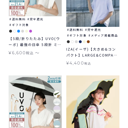
送料無料
完全遮光
ギフト対象
送料無料
完全遮光
ギフト対象
メディア掲載商品
【5段/折りたたみ】UVO(ウ
ーボ) 最強の日傘 5段折 ミニ
IZA(イーザ)【大きめ&コン
コンパクト 無地 切り継ぎ ギ
〜
¥
6,600
税込
パクト】LARGE&COMPACT
フト対象 ≪送料無料≫ 晴雨
ラージ＆コンパクト日傘 折
兼用
¥
4,400
税込
りたたみ 送料無料 ギフト対
象 晴雨兼用