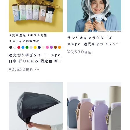
完全遮光
ギフト対象
サンリオキャラクターズ
メディア掲載商品
×Wpc. 遮光キャラフレンズ
ミニ 日傘 折りたたみ 晴雨兼
¥
5,390
税込
遮光切り継ぎタイニー Wpc.
用 ギフト対象 送料無料
日傘 折りたたみ 限定色 ギフ
ト対象 tiny 晴雨兼用
〜
¥
3,630
税込