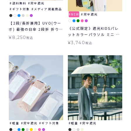
送料無料
完全遮光
ギフト対象
メディア掲載商品
NEW
完全遮光
【2段/長折兼用】UVO(ウー
《公式限定》遮光KIDSパレ
ボ) 最強の日傘 2段折 折りた
ットカラーパラソル ミニ キ
たみ 長傘 2way ミニ 完全
¥
8,250
税込
ッズ日傘 折りたたみ傘 子ど
遮光100% ギフト対象 ≪送
¥
3,740
税込
も用
料無料≫ 晴雨兼用
軽量
完全遮光
ギフト対象
軽量
完全遮光