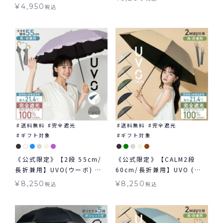
閉 傘 折りたたみ ギフト対象
み 晴雨兼用 ギフト対象
¥
4,950
税込
送料無料
完全遮光
送料無料
完全遮光
ギフト対象
ギフト対象
《公式限定》【2段 55cm/
《公式限定》【CALM2段
長折兼用】UVO(ウーボ) 最
60cm/長折兼用】UVO (ウ
強の日傘 2way 折りたたみ
ーボ) 最強の日傘 無地 ミニ
¥
8,250
¥
8,250
税込
税込
長傘 日傘 晴雨兼用 ギフト対
日傘 折りたたみ 晴雨兼用 ギ
象 ≪送料無料≫
フト対象 ≪送料無料≫