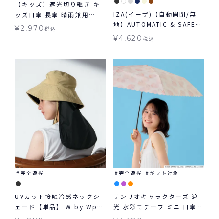
【キッズ】遮光切り継ぎ キ
IZA(イーザ)【自動開閉/無
ッズ日傘 長傘 晴雨兼用
地】AUTOMATIC & SAFE
Wpc. KIDS 子ども用
¥
2,970
税込
オートマティック＆セーフ
¥
4,620
税込
日傘 折りたたみ ギフト対象
自動開閉 晴雨兼用
完全遮光
完全遮光
ギフト対象
UVカット接触冷感ネックシ
サンリオキャラクターズ 遮
ェード【単品】 W by Wpc.
光 水彩モチーフ ミニ 日傘
UVグッズ ギフト対象 グッズ
折りたたみ ギフト対象 晴雨