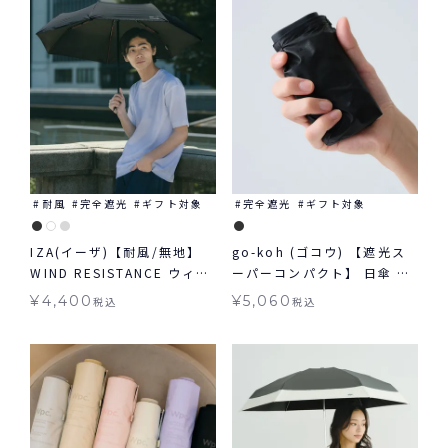
耐風
完全遮光
ギフト対象
完全遮光
ギフト対象
IZA(イーザ)【耐風/無地】
go-koh (ゴコウ) 【遮光ス
WIND RESISTANCE ウィン
ーパーコンパクト】 日傘 折
ドレジスタンス 日傘 折りた
りたたみ 晴雨兼用 ギフト対
¥
4,400
¥
5,060
税込
税込
たみ ギフト対象 晴雨兼用
象