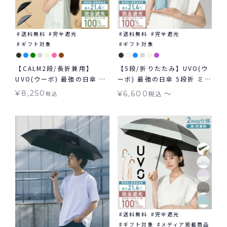
送料無料
完全遮光
送料無料
完全遮光
ギフト対象
ギフト対象
【CALM2段/長折兼用】
【5段/折りたたみ】UVO(ウ
UVO(ウーボ) 最強の日傘 カ
ーボ) 最強の日傘 5段折 ミニ
ーム 2way 折りたたみ 長傘
コンパクト 無地 切り継ぎ ギ
〜
¥
8,250
¥
6,600
税込
税込
2段折 完全遮光100％ 無地
フト対象 ≪送料無料≫ 晴雨
日傘 ギフト対象 ≪送料無料
兼用
≫ 晴雨兼用
送料無料
完全遮光
ギフト対象
メディア掲載商品