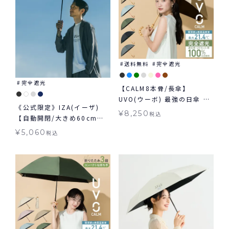
送料無料
完全遮光
完全遮光
【CALM8本骨/長傘】
UVO(ウーボ) 最強の日傘 カ
《公式限定》IZA(イーザ)
ーム 完全遮光100％ 無地 日
¥
8,250
税込
【自動開閉/大きめ60cm】
傘 ≪送料無料≫ 晴雨兼用
AUTOMATIC & SAFE 60cm
¥
5,060
税込
オートマティック＆セーフ
60cm 日傘 折りたたみ 大き
め 自動開閉傘 晴雨兼用 ギフ
ト対象