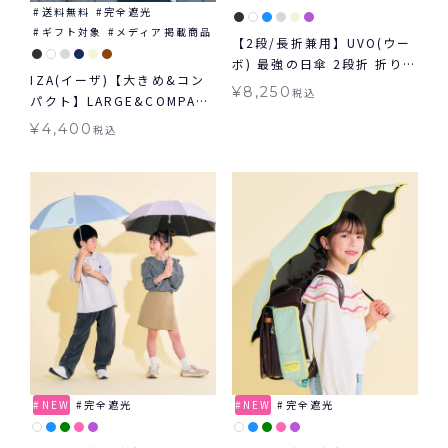
送料無料
完全遮光
ギフト対象
メディア掲載商品
【2段/長折兼用】UVO(ウー
ボ) 最強の日傘 2段折 折りた
IZA(イーザ)【大きめ&コン
たみ 長傘 2way ミニ 完全
¥
8,250
税込
パクト】LARGE&COMPACT
遮光100% ギフト対象 ≪送
ラージ＆コンパクト日傘 折
料無料≫ 晴雨兼用
¥
4,400
税込
りたたみ 送料無料 ギフト対
象 晴雨兼用
NEW
完全遮光
NEW
完全遮光