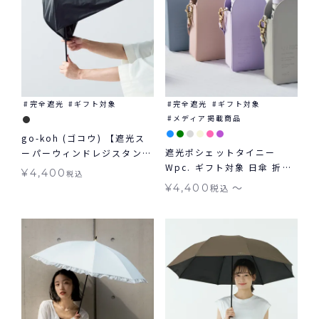
完全遮光
ギフト対象
完全遮光
ギフト対象
メディア掲載商品
go-koh (ゴコウ) 【遮光ス
遮光ポシェットタイニー
ーパーウィンドレジスタン
Wpc. ギフト対象 日傘 折り
ス】 日傘 折りたたみ 耐風
¥
4,400
税込
たたみ tiny 晴雨兼用
晴雨兼用 ギフト対象
〜
¥
4,400
税込