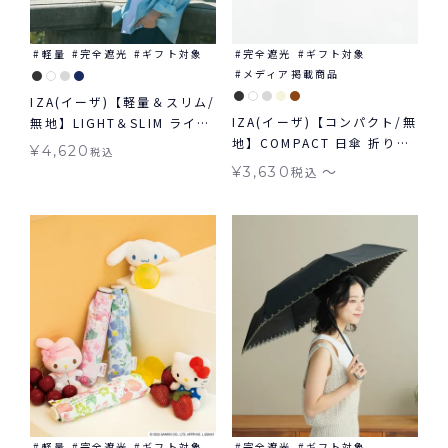
軽量
完全遮光
ギフト対象
完全遮光
ギフト対象
メディア掲載商品
IZA(イーザ)【軽量＆スリム/
IZA(イーザ)【コンパクト/無
無地】LIGHT＆SLIM ライト
地】COMPACT 日傘 折りた
＆スリム 軽量 日傘 折りたた
¥
4,620
税込
たみ ギフト対象 晴雨兼用
み ギフト対象 晴雨兼用
〜
¥
3,630
税込
軽量
完全遮光
ギフト対象
完全遮光
ギフト対象