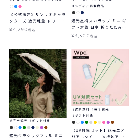
メディア掲載商品
《公式限定》サンリオキャラ
遮光星柄スカラップ ミニ ギ
クターズ 遮光軽量 ドリーミ
フト対象 日傘 折りたたみ傘
ング ミニ 日傘 折りたたみ
¥
4,290
税込
晴雨兼用 Wpc.
ギフト対象 晴雨兼用 Wpc.
¥
3,300
税込
送料無料
完全遮光
ギフト対象
完全遮光
ギフト対象
【UV対策セット】遮光エア
遮光クラシックフリル ミニ
リアルタイニー×接触アーム