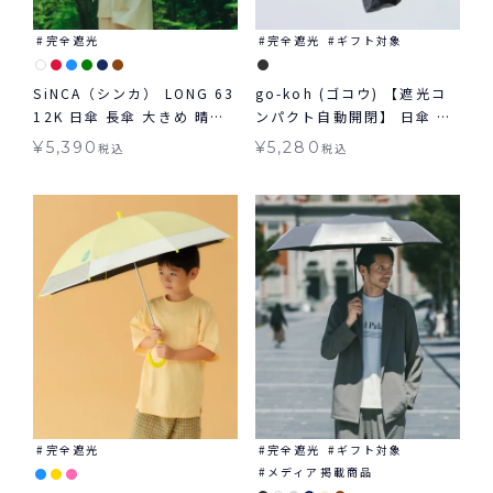
完全遮光
完全遮光
ギフト対象
SiNCA（シンカ） LONG 63
go-koh (ゴコウ) 【遮光コ
12K 日傘 長傘 大きめ 晴雨
ンパクト自動開閉】 日傘 折
兼用
りたたみ 晴雨兼用 ギフト対
¥
5,390
¥
5,280
税込
税込
象
完全遮光
完全遮光
ギフト対象
メディア掲載商品