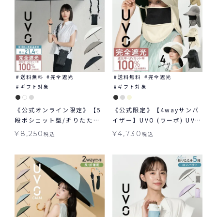
送料無料
完全遮光
送料無料
完全遮光
ギフト対象
ギフト対象
《公式オンライン限定》【5
《公式限定》【4wayサンバ
段ポシェット型/折りたた
イザー】UVO (ウーボ) UVカ
み】UVO(ウーボ) 最強の日
ット 帽子 ギフト対象 ≪送料
¥
8,250
¥
4,730
税込
税込
傘 シャーリングストラップ
無料≫
ポシェット ミニ 日傘 折りた
たみ 晴雨兼用 ギフト対象 ≪
送料無料≫