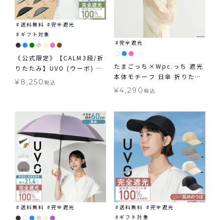
送料無料
完全遮光
ギフト対象
完全遮光
《公式限定》【CALM3段/折
たまごっち×Wpc.っち 遮光
りたたみ】UVO (ウーボ) 最
本体モチーフ 日傘 折りたた
強の日傘 カーム 3段折 完全
¥
8,250
税込
み ギフト対象 晴雨兼用
遮光100％ 無地 mini ギフ
¥
4,290
税込
ト対象 ≪送料無料≫ 晴雨兼
用
送料無料
完全遮光
送料無料
完全遮光
ギフト対象