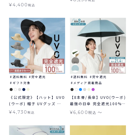
フト対象 日傘 折りたたみ 晴
用
¥
4,400
税込
雨兼用
送料無料
完全遮光
送料無料
完全遮光
ギフト対象
メディア掲載商品
《公式限定》【ハット】UVO
【8本骨/長傘】UVO(ウーボ)
(ウーボ) 帽子 UVグッズ ギ
最強の日傘 完全遮光100%
フト対象 ≪送料無料≫
≪送料無料≫ 晴雨兼用
〜
¥
4,730
¥
6,600
税込
税込