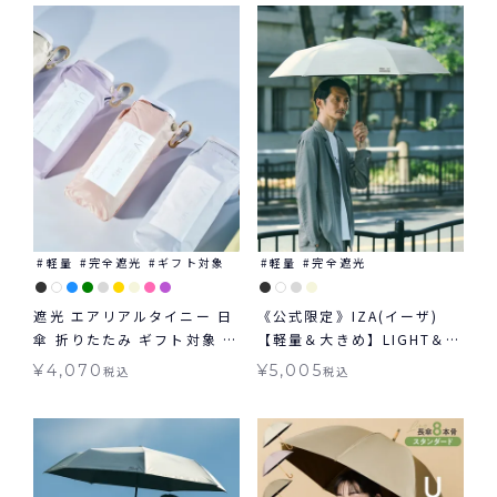
軽量
完全遮光
ギフト対象
軽量
完全遮光
遮光 エアリアルタイニー 日
《公式限定》IZA(イーザ)
傘 折りたたみ ギフト対象 晴
【軽量＆大きめ】LIGHT＆
雨兼用 Wpc.
LARGE ライト&ラージ 日傘
¥
4,070
¥
5,005
税込
税込
折りたたみ ギフト対象 晴雨
兼用