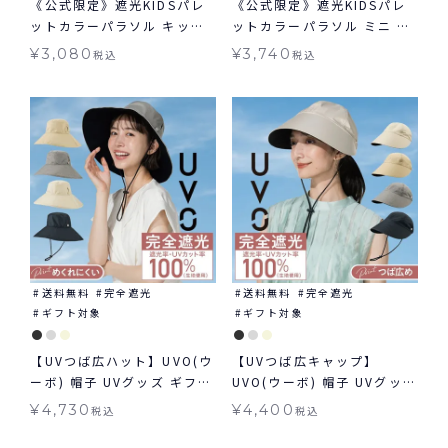
《公式限定》遮光KIDSパレ
《公式限定》遮光KIDSパレ
ットカラーパラソル キッズ
ットカラーパラソル ミニ キ
日傘 長傘 子ども用
ッズ日傘 折りたたみ傘 子ど
¥
3,080
¥
3,740
税込
税込
も用
送料無料
完全遮光
送料無料
完全遮光
ギフト対象
ギフト対象
【UVつば広ハット】UVO(ウ
【UVつば広キャップ】
ーボ) 帽子 UVグッズ ギフト
UVO(ウーボ) 帽子 UVグッズ
対象 ≪送料無料≫
ギフト対象 ≪送料無料≫
¥
4,730
¥
4,400
税込
税込