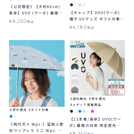
《公式限定》【大判60cm/
【キャップ】UVO(ウーボ)
長傘】UVO (ウーボ) 最強の
帽子 UVグッズ ギフト対象
日傘 大きめタイプ ≪送料無
¥
8,250
税込
≪送料無料≫
料≫ 晴雨兼用
¥
4,180
税込
送料無料
完全遮光
メディア掲載商品
完全遮光
ギフト対象
【12本骨/長傘】UVO(ウー
《飛行犬× Wpc.》空飛ぶ遮
ボ) 最強の日傘 完全遮光
光ワンブレラ ミニ Wpc. ギ
100% ≪送料無料≫ 晴雨兼
¥
8,250
税込