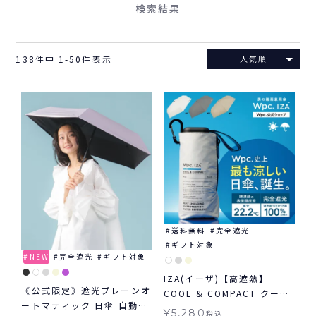
検索結果
138
件中
1
-
50
件表示
人気順
送料無料
完全遮光
ギフト対象
NEW
完全遮光
ギフト対象
IZA(イーザ)【高遮熱】
《公式限定》遮光プレーンオ
COOL & COMPACT クール
ートマティック 日傘 自動開
&コンパクト 日傘 折りたた
¥
5,280
税込