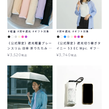
軽量
完全遮光
ギフト対象
完全遮光
ギフト対象
《公式限定》遮光軽量プレー
《公式限定》遮光切り継ぎタ
ンスリム 日傘 折りたたみ ギ
イニー 53 EC Wpc. ギフト
フト対象 晴雨兼用 Wpc.
対象 日傘 折りたたみ 切り継
¥
3,520
¥
3,740
税込
税込
ぎタイニー 大きめタイプ 晴
雨兼用