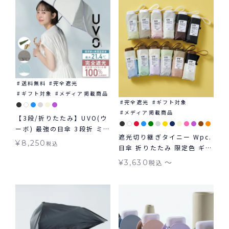
送料無料
完全遮光
ギフト対象
メディア掲載商品
完全遮光
ギフト対象
メディア掲載商品
【3段/折りたたみ】UVO(ウ
ーボ) 最強の日傘 3段折 ミニ
遮光切り継ぎタイニー Wpc.
完全遮光100% ギフト対象
¥
8,250
税込
日傘 折りたたみ 限定色 ギフ
≪送料無料≫ 晴雨兼用
ト対象 tiny 晴雨兼用
〜
¥
3,630
税込