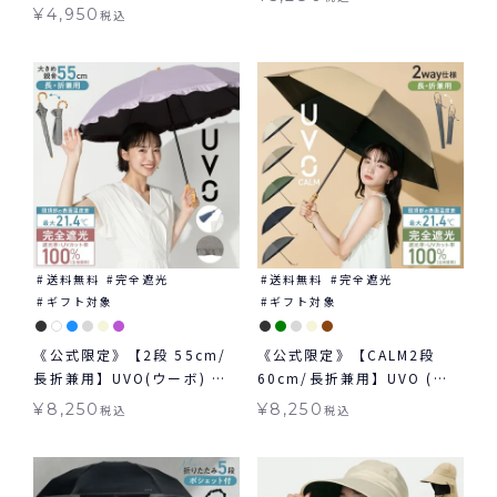
閉 傘 折りたたみ ギフト対象
み 晴雨兼用 ギフト対象
¥
4,950
税込
送料無料
完全遮光
送料無料
完全遮光
ギフト対象
ギフト対象
《公式限定》【2段 55cm/
《公式限定》【CALM2段
長折兼用】UVO(ウーボ) 最
60cm/長折兼用】UVO (ウ
強の日傘 2way 折りたたみ
ーボ) 最強の日傘 無地 ミニ
¥
8,250
¥
8,250
税込
税込
長傘 日傘 晴雨兼用 ギフト対
日傘 折りたたみ 晴雨兼用 ギ
象 ≪送料無料≫
フト対象 ≪送料無料≫