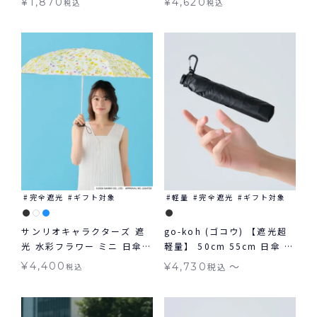
¥
1,870
¥
4,620
税込
税込
兼用 Wpc.
完全遮光
ギフト対象
軽量
完全遮光
ギフト対象
サンリオキャラクターズ 遮
go-koh (ゴコウ) 【遮光超
光 水彩フラワー ミニ 日傘
軽量】 50cm 55cm 日傘 折
折りたたみ ギフト対象 晴雨
りたたみ 晴雨兼用 ギフト対
〜
¥
4,400
¥
4,730
税込
税込
兼用 Wpc.
象