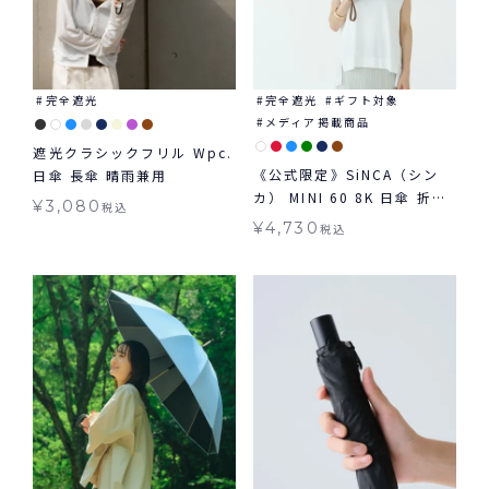
完全遮光
完全遮光
ギフト対象
メディア掲載商品
遮光クラシックフリル Wpc.
《公式限定》SiNCA（シン
日傘 長傘 晴雨兼用
カ） MINI 60 8K 日傘 折り
¥
3,080
税込
たたみ 晴雨兼用 ギフト対象
¥
4,730
税込