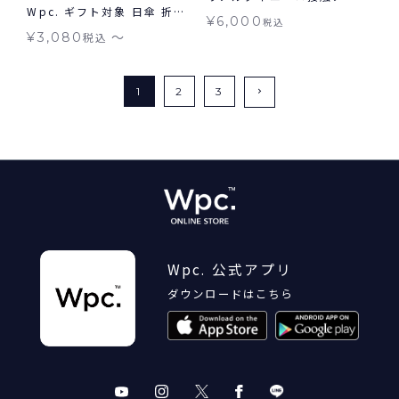
Wpc. ギフト対象 日傘 折り
カバー セット 折りたたみ日
¥
6,000
税込
たたみ 晴雨兼用
傘 アームカバー
〜
¥
3,080
税込
1
2
3
Wpc. 公式アプリ
ダウンロードはこちら