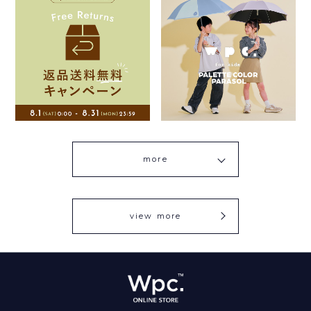
more
view more