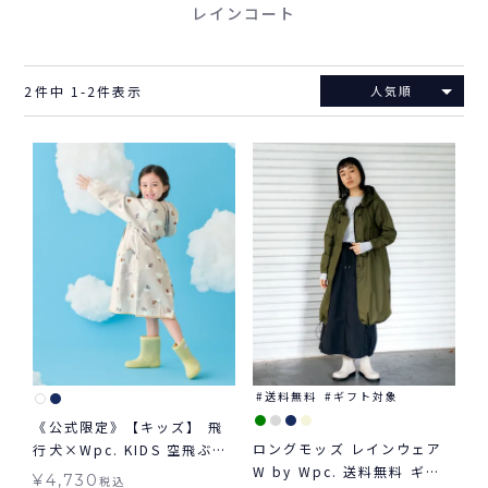
レインコート
2
件中
1
-
2
件表示
人気順
送料無料
ギフト対象
《公式限定》【キッズ】 飛
ロングモッズ レインウェア
行犬×Wpc. KIDS 空飛ぶレ
W by Wpc. 送料無料 ギフ
インコート 子ども用 キッズ
¥
4,730
税込