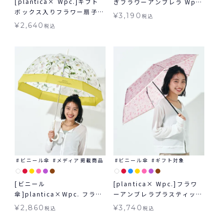
[plantica× Wpc.]ギフト
ぎフラワーアンブレラ Wpc.
ボックス入りフラワー扇子
雨傘 長傘 晴雨兼用
¥
3,190
税込
ギフト対象 グッズ ≪メール
¥
2,640
税込
便対象≫
ビニール傘
メディア掲載商品
ビニール傘
ギフト対象
[ビニール
[plantica× Wpc.]フラワ
傘]plantica×Wpc. フラワ
ーアンブレラプラスティック
ーアンブレラプラスティック
ミニ Wpc. ビニール傘 折り
¥
2,860
¥
3,740
税込
税込
雨傘 長傘
たたみ ギフト対象