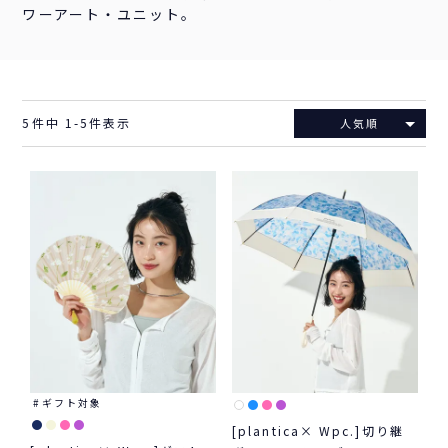
ワーアート・ユニット。
5
件中
1
-
5
件表示
人気順
ギフト対象
[plantica× Wpc.]切り継