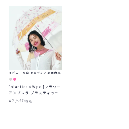
ビニール傘
メディア掲載商品
[plantica×Wpc.]フラワー
アンブレラ プラスティック
シャイニー shiny plastic
¥
2,530
税込
umbrella 長傘 雨傘 ビニー
ル傘