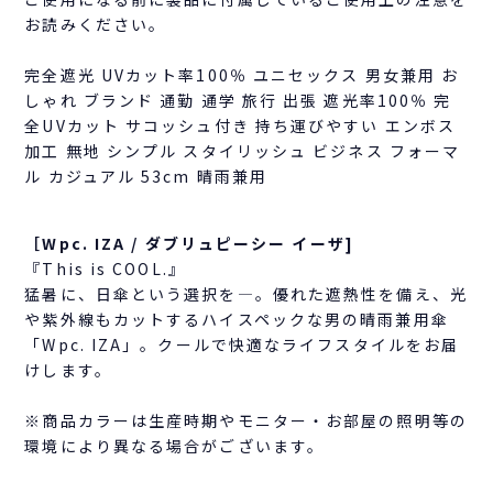
お読みください。
完全遮光 UVカット率100％ ユニセックス 男女兼用 お
しゃれ ブランド 通勤 通学 旅行 出張 遮光率100％ 完
全UVカット サコッシュ付き 持ち運びやすい エンボス
加工 無地 シンプル スタイリッシュ ビジネス フォーマ
ル カジュアル 53cm 晴雨兼用
［Wpc. IZA / ダブリュピーシー イーザ]
『This is COOL.』
猛暑に、日傘という選択を―。優れた遮熱性を備え、光
や紫外線もカットするハイスペックな男の晴雨兼用傘
「Wpc. IZA」。クールで快適なライフスタイルをお届
けします。
※商品カラーは生産時期やモニター・お部屋の照明等の
環境により異なる場合がございます。