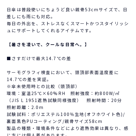
日傘は普段使いにちょうど良い親骨53cmサイズで、日
差しにも雨にも対応。
毎日の外出を、ストレスなくスマートかつスタイリッシ
ュにサポートしてくれるアイテムです。
【暑さを凌いで、クールな日常へ。】
■さすだけで最大14.7℃の差
サーモグラフィ検査において、頭頂部表面温度差に
14.7℃の差を実証。
※傘未使用時との比較（頭頂部）
環境：室温25℃×60%RH 照射強度：約800W/㎡
（JIS L 1951遮熱試験同様強度） 照射時間：20分
照射距離：2.0m
試験試料：ポリエステル100％生地(オフホワイト色)/
裏面黒色PUコーティング/親骨サイズ58cm
製品の種類・環境条件などにより遮熱効果は異なり、感
じ方には個人差があります。