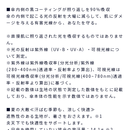
■傘内側の黒コーティングが照り返しを90％吸収
傘の内側で起こる光の反射を大幅に減らして、肌にダメ
ージを与える有害光線から、あなたを守る。
※直接肌に照り返された光を吸収するものではありませ
ん。
※光の反射は紫外線（UV-B・UV-A）・可視光線につ
いて測定。
※紫外線は紫外線吸収率(分光分析/紫外線
(280~400nm)透過率・反射率より算出)、可視光線は
可視光線吸収率(分光分析/可視光線(400~780nm)透過
率・反射率より算出)に基づく。
※記載の数値は生地の状態で測定した数値をもとに記載
しており、傘本体の性能を示す数値ではありません。
■夏の大敵≪汗ばむ季節も、涼しく快適≫
遮熱性のある生地が、暑さをおさえます。※1
炎天下でも快適性をサポートします。
・日傘を使用していない場合の発汗量：14.1g ※2