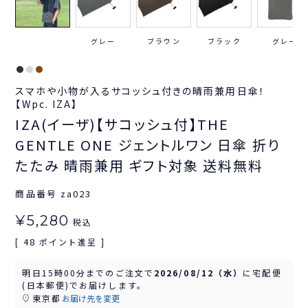
グレー
ブラウン
ブラック
グレー
スマホや小物が入るサコッシュ付きの晴雨兼用日傘！
【Wpc. IZA】
IZA(イーザ)【サコッシュ付】THE
GENTLE ONE ジェントルワン 日傘 折り
たたみ 晴雨兼用 ギフト対象 送料無料
商品番号
za023
¥
5,280
税込
48
[
ポイント進呈 ]
明日
15時00分
までのご注文で
2026/08/12（水）
に
宅配便
(日本郵便)
でお届けします。
東京都
お届け先を変更