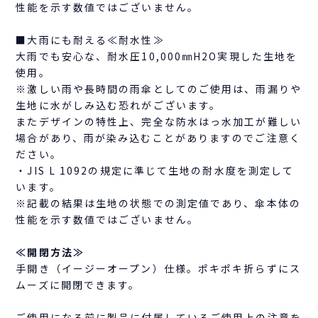
性能を示す数値ではございません。
■大雨にも耐える≪耐水性≫
大雨でも安心な、耐水圧10,000㎜H2O実現した生地を
使用。
※激しい雨や長時間の雨傘としてのご使用は、雨漏りや
生地に水がしみ込む恐れがございます。
またデザインの特性上、完全な防水はっ水加工が難しい
場合があり、雨が染み込むことがありますのでご注意く
ださい。
・JIS L 1092の規定に準じて生地の耐水度を測定して
います。
※記載の結果は生地の状態での測定値であり、傘本体の
性能を示す数値ではございません。
≪開閉方法≫
手開き（イージーオープン）仕様。ポキポキ折らずにス
ムーズに開閉できます。
ご使用になる前に製品に付属しているご使用上の注意を