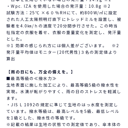
・Wpc. IZA を使用した場合の発汗量：10.8g ※2
試験方法：25℃ ×６０％RHにて、約800W/㎡に設定
された人工太陽照明灯直下にトレッドミルを設置し、被
験者を4.0㎞/ｈの速度で20分間歩行させた。この時当
社指定の衣服を着せ、衣服の重量変化を測定し、発汗量
とした。
※1 効果の感じられ方には個人差がございます。 ※2
発汗量平均値はモニター(20代男性)３名の測定値より
算出
【雨の日にも、万全の備えを。】
■最高等級の≪撥水力≫
生地表面に施した加工により、最高等級5級の撥水性を
実現。水滴が転がりやすく、雨の日のストレスを軽減し
ます。
・JIS L 1092の規定に準じて生地のはっ水度を測定し
ています。撥水等級は、最高レベルを5級、最低レベル
を1級とした、撥水性の等級です。
※記載の結果は生地の状態での測定値であり、傘本体の