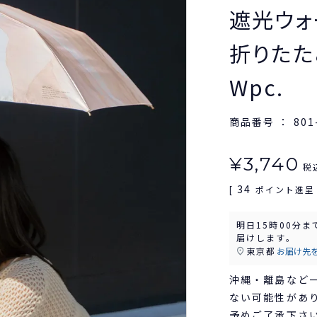
遮光ウォ
折りたた
Wpc.
商品番号
801
¥
3,740
税
34
[
ポイント進呈 
明日
15時00分
ま
届けします。
東京都
お届け先
沖縄・離島など
ない可能性があ
予めご了承下さ