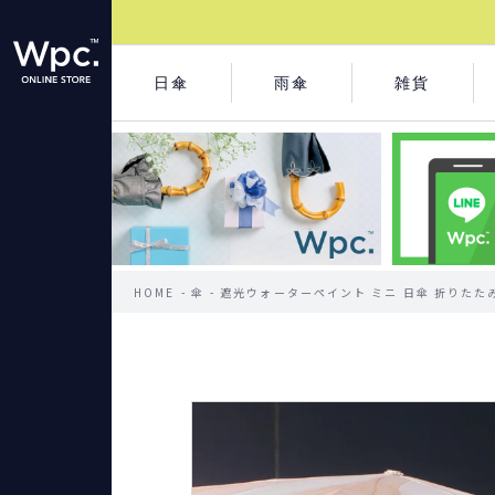
日傘
雨傘
雑貨
HOME
傘
遮光ウォーターペイント ミニ 日傘 折りたたみ