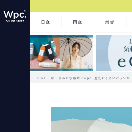
日傘
雨傘
雑貨
HOME
傘
すみだ水族館×Wpc. 遮光おそろいパラソル 