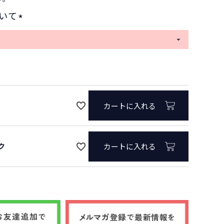
いて
(
必
オフ
須
)
カートに入れる
ク
カートに入れる