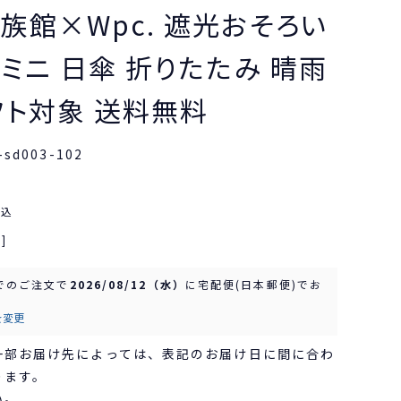
族館×Wpc. 遮光おそろい
 ミニ 日傘 折りたたみ 晴雨
フト対象 送料無料
-sd003-102
税込
]
でのご注文で
2026/08/12（水）
に
宅配便(日本郵便)
でお
を変更
一部お届け先によっては、表記のお届け日に間に合わ
ります。
い。