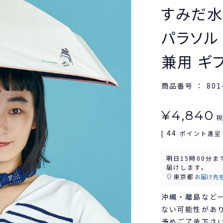
すみだ水
パラソル
兼用 ギ
商品番号
801
¥
4,840
44
[
ポイント進呈 
明日
15時00分
ま
届けします。
東京都
お届け先
沖縄・離島など
ない可能性があ
予めご了承下さ