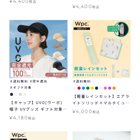
¥
4,400
税込
¥
4,400
税込
送料無料
完全遮光
送料無料
ギフト対象
【軽量レインセット】エアラ
【キャップ】UVO(ウーボ)
イトソリッド×マルチくっつ
帽子 UVグッズ ギフト対象
くろす 雨傘 折りたたみ くっ
¥
4,000
税込
≪送料無料≫
つくハンカチ
¥
4,180
税込