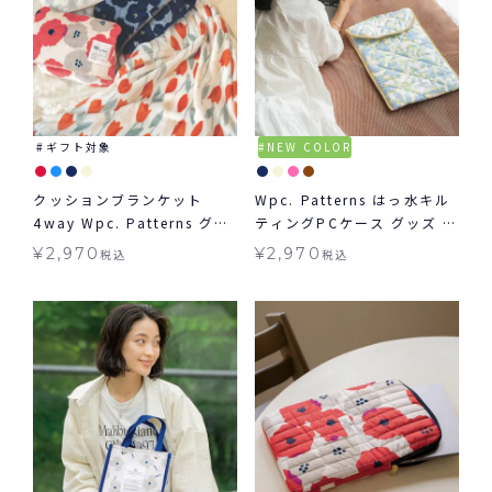
ギフト対象
NEW COLOR
クッションブランケット
Wpc. Patterns はっ水キル
4way Wpc. Patterns グッ
ティングPCケース グッズ ギ
ズ ギフト対象
フト対象
¥
2,970
¥
2,970
税込
税込