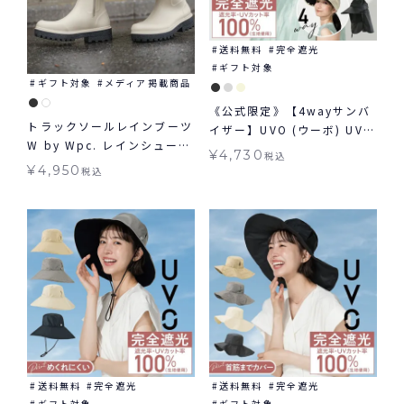
送料無料
完全遮光
ギフト対象
ギフト対象
メディア掲載商品
《公式限定》【4wayサンバ
トラックソールレインブーツ
イザー】UVO (ウーボ) UVカ
W by Wpc. レインシューズ
ット 帽子 ギフト対象 ≪送料
¥
4,730
税込
ギフト対象
無料≫
¥
4,950
税込
送料無料
完全遮光
送料無料
完全遮光
ギフト対象
ギフト対象