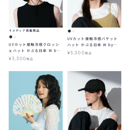
メディア掲載商品
UVカット接触冷感バケット
UVカット接触冷感クロッシ
ハット かぶる日傘 W by
ェハット かぶる日傘 W by
Wpc. 帽子 ギフト対象 グッ
¥
3,300
税込
Wpc. 帽子 ギフト対象 グッ
ズ
¥
3,300
税込
ズ