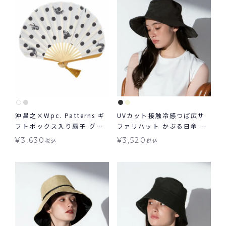
沖昌之×Wpc. Patterns ギ
UVカット接触冷感つば広サ
フトボックス入り扇子 グッ
ファリハット かぶる日傘 W
ズ ギフト対象 ≪メール便対
by Wpc. 帽子 ギフト対象
¥
3,630
¥
3,520
税込
税込
象≫
グッズ