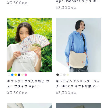
Wpc. Patterns グッズ ギフ
ックス入り扇子 グッズ ギフ
¥
3,300
税込
ト対象
ト対象 ≪メール便対象≫
¥
3,300
税込
ギフトボックス入り扇子 ウ
キルティングショルダーバッ
ェーブタイプ Wpc.
グ ONDOO ギフト対象 バッ
Patterns グッズ ギフト対象
グ
¥
3,300
¥
3,300
税込
税込
≪メール便対象≫