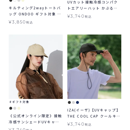
UVカット接触冷感コンパク
キルティング2wayトートバ
トエアリーハット かぶる日
ッグ ONDOO ギフト対象 バ
傘 W by Wpc. 帽子 ギフト
¥
3,740
税込
ッグ
対象 W by Wpc. グッズ
¥
3,850
税込
ギフト対象
IZA(イーザ)【UVキャップ】
《公式オンライン限定》接触
THE COOL CAP クールキャ
冷感サンシェードUVキャッ
ップ 接触冷感 帽子 UV グッ
¥
3,740
税込
プ W by Wpc. 帽子 ギフト
ズ キャップ ギフト対象