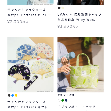
サンリオキャラクターズ
UVカット 接触冷感キャップ
×Wpc. Patterns ギフトボ
かぶる日傘 W by Wpc. 帽
ックス入り扇子 グッズ ギフ
¥
3,300
税込
子 ギフト対象 グッズ ≪メー
ト対象
¥
3,300
税込
ル便対象≫
ギフト対象
サンリオキャラクターズ
ゴブラン織トートバッグ
×Wpc. Patterns ギフトボ