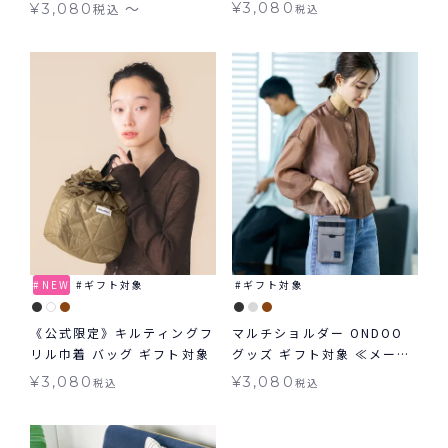
グッズ
〜
¥
3,080
¥
3,080
税込
税込
NEW
ギフト対象
ギフト対象
《公式限定》キルティングフ
マルチショルダー ONDOO
リル巾着 バッグ ギフト対象
グッズ ギフト対象 ≪メール
便対象≫
¥
3,080
¥
3,080
税込
税込