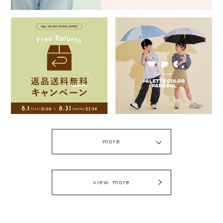
more
view more