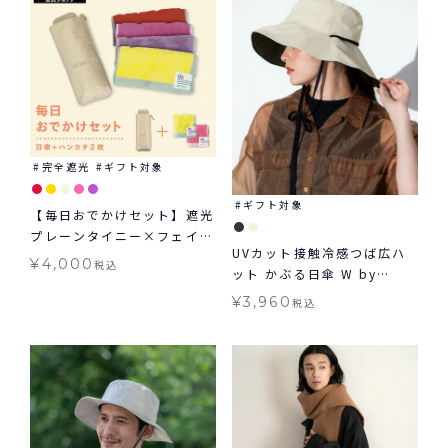
完全遮光
ギフト対象
ギフト対象
【毎日おでかけセット】遮光
プレーンタイニー×フェイバ
UVカット接触冷感つば広ハ
リットカラー タイニーハン
¥
4,000
税込
ット かぶる日傘 W by
カチ2枚セット
Wpc. ギフト対象 帽子 グッ
¥
3,960
税込
ズ ≪メール便対象≫