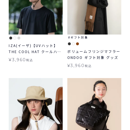
ギフト対象
IZA(イーザ)【UVハット】
ボリュームフリンジマフラー
THE COOL HAT クールハッ
ONDOO ギフト対象 グッズ
ト 接触冷感 帽子 UV グッズ
¥
3,960
税込
ハット ギフト対象
¥
3,960
税込