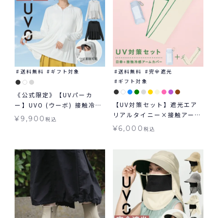
送料無料
ギフト対象
送料無料
完全遮光
ギフト対象
《公式限定》【UVパーカ
【UV対策セット】遮光エア
ー】UVO (ウーボ) 接触冷感
リアルタイニー×接触アーム
UVグッズ ラッシュガード ギ
¥
9,900
税込
カバー セット 折りたたみ日
フト対象 ≪送料無料≫
¥
6,000
税込
傘 アームカバー