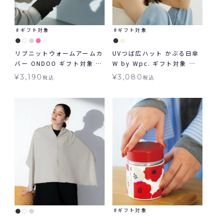
ギフト対象
ギフト対象
リブニットウォームアームカ
UVつば広ハット かぶる日傘
バー ONDOO ギフト対象 グ
W by Wpc. ギフト対象 帽
ッズ
子 グッズ ≪メール便対象≫
¥
3,190
¥
3,080
税込
税込
ギフト対象