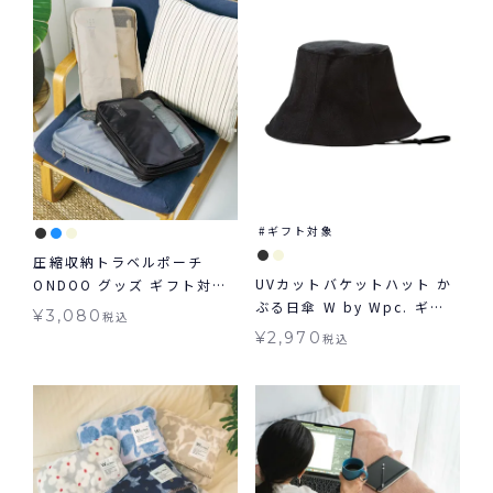
ギフト対象
圧縮収納トラベルポーチ
UVカットバケットハット か
ONDOO グッズ ギフト対象
ぶる日傘 W by Wpc. ギフ
≪メール便対象≫
¥
3,080
税込
ト対象 帽子 グッズ ≪メール
¥
2,970
税込
便対象≫