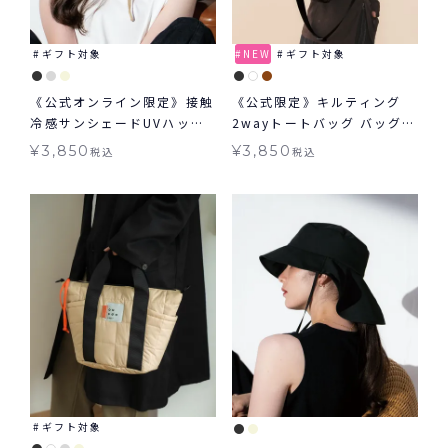
ギフト対象
NEW
ギフト対象
《公式オンライン限定》接触
《公式限定》キルティング
冷感サンシェードUVハット
2wayトートバッグ バッグ
かぶる日傘 W by Wpc. 帽
鞄
¥
3,850
¥
3,850
税込
税込
子 ギフト対象 グッズ ≪メー
ル便対象≫
ギフト対象