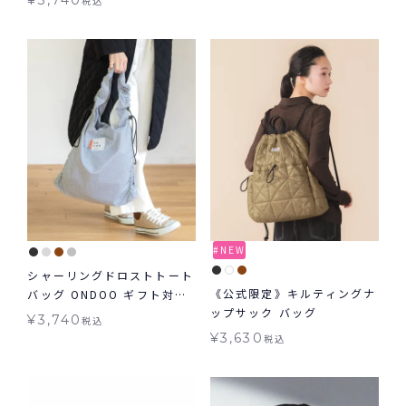
¥
3,740
税込
対象 グッズ ≪メール便対象
≫
NEW
シャーリングドロストトート
《公式限定》キルティングナ
バッグ ONDOO ギフト対象
ップサック バッグ
バッグ
¥
3,740
税込
¥
3,630
税込