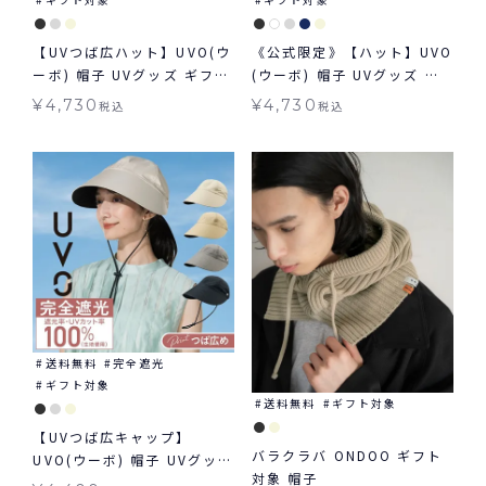
【UVつば広ハット】UVO(ウ
《公式限定》【ハット】UVO
ーボ) 帽子 UVグッズ ギフト
(ウーボ) 帽子 UVグッズ ギ
対象 ≪送料無料≫
フト対象 ≪送料無料≫
¥
4,730
¥
4,730
税込
税込
送料無料
完全遮光
ギフト対象
送料無料
ギフト対象
【UVつば広キャップ】
バラクラバ ONDOO ギフト
UVO(ウーボ) 帽子 UVグッズ
対象 帽子
ギフト対象 ≪送料無料≫