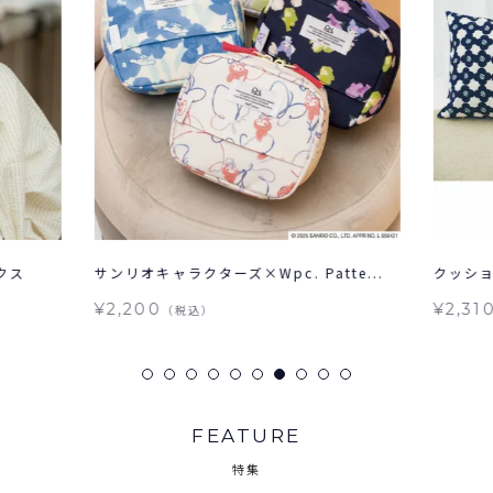
クス
サンリオキャラクターズ×Wpc. Patte...
クッション
¥2,200
¥2,31
（税込）
FEATURE
特集