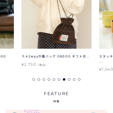
OO
ラメ2way巾着バッグ ONDOO ギフト対...
スタッキ
...
¥2,750
（税込）
¥1,54
FEATURE
特集