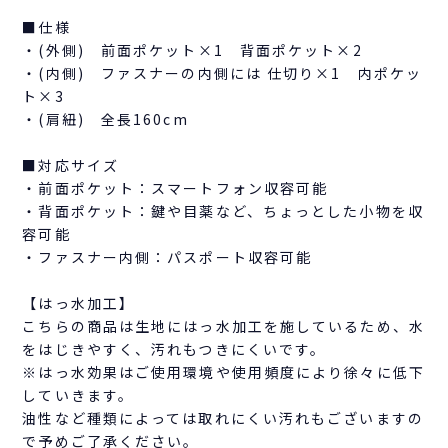
■仕様
・(外側) 前面ポケット×1 背面ポケット×2
・(内側) ファスナーの内側には 仕切り×1 内ポケッ
ト×3
・(肩紐) 全長160cm
■対応サイズ
・前面ポケット：スマートフォン収容可能
・背面ポケット：鍵や目薬など、ちょっとした小物を収
容可能
・ファスナー内側：パスポート収容可能
【はっ水加工】
こちらの商品は生地にはっ水加工を施しているため、水
をはじきやすく、汚れもつきにくいです。
※はっ水効果はご使用環境や使用頻度により徐々に低下
していきます。
油性など種類によっては取れにくい汚れもございますの
で予めご了承ください。