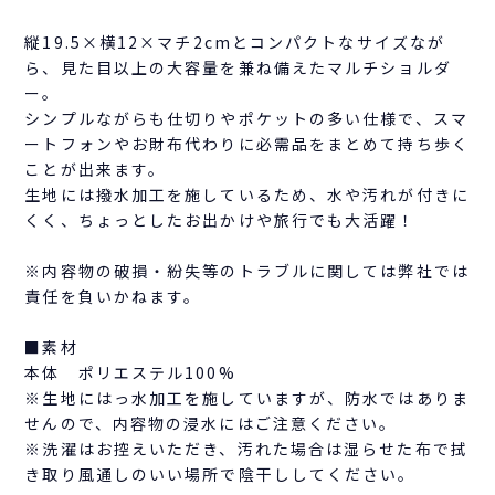
縦19.5×横12×マチ2cmとコンパクトなサイズなが
ら、見た目以上の大容量を兼ね備えたマルチショルダ
ー。
シンプルながらも仕切りやポケットの多い仕様で、スマ
ートフォンやお財布代わりに必需品をまとめて持ち歩く
ことが出来ます。
生地には撥水加工を施しているため、水や汚れが付きに
くく、ちょっとしたお出かけや旅行でも大活躍！
※内容物の破損・紛失等のトラブルに関しては弊社では
責任を負いかねます。
■素材
本体 ポリエステル100%
※生地にはっ水加工を施していますが、防水ではありま
せんので、内容物の浸水にはご注意ください。
※洗濯はお控えいただき、汚れた場合は湿らせた布で拭
き取り風通しのいい場所で陰干ししてください。