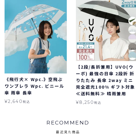
【2段/長折兼用】UVO(ウ
ーボ) 最強の日傘 2段折 折
《飛行犬× Wpc.》空飛ぶ
りたたみ 長傘 2way ミニ
ワンブレラ Wpc. ビニール
完全遮光100% ギフト対象
傘 雨傘 長傘
≪送料無料≫ 晴雨兼用
¥
2,640
税込
¥
8,250
税込
RECOMMEND
最近見た商品