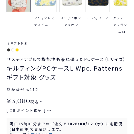
273/クレマ
337/ピボワ
9125/リーフ
グラデーシ
チスイエロー
ンヌオフ
ンフラワー
エロー
ギフト対象
サスティナブルで機能性も兼ね備えたPCケース（Lサイズ）
キルティングPCケースL Wpc. Patterns
ギフト対象 グッズ
商品番号
w112
¥
3,080
税込
〜
28
[
ポイント進呈 ]
〜
明日
15時00分
までのご注文で
2026/08/12（水）
に
宅配便
(日本郵便)
でお届けします。