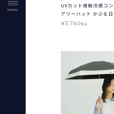
UVカット接触冷感コ
MENU
アリーハット かぶる日傘
Wpc. 帽子 ギフト対象 
¥
3,740
税込
Wpc. グッズ