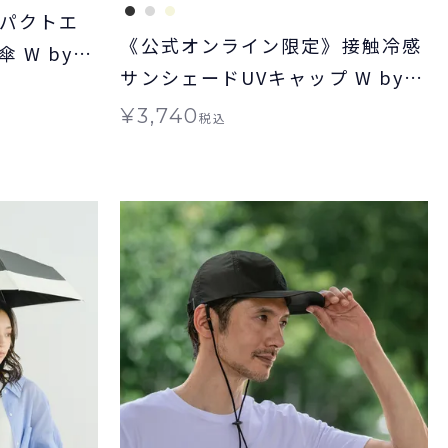
ンパクトエ
《公式オンライン限定》接触冷感
 W by
サンシェードUVキャップ W by
W by
Wpc. 帽子 ギフト対象 グッズ ≪
¥
3,740
税込
メール便対象≫