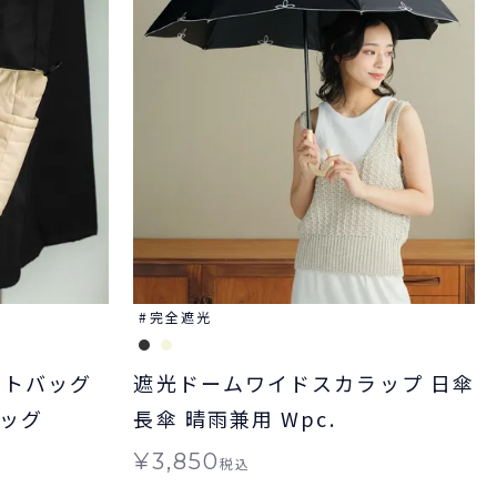
完全遮光
ートバッグ
遮光ドームワイドスカラップ 日傘
バッグ
長傘 晴雨兼用 Wpc.
¥
3,850
税込