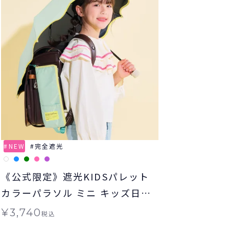
NEW
完全遮光
《公式限定》遮光KIDSパレット
カラーパラソル ミニ キッズ日傘
折りたたみ傘 子ども用
¥
3,740
税込