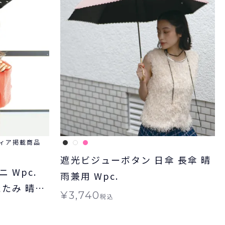
ィア掲載商品
遮光ビジューボタン 日傘 長傘 晴
 Wpc.
雨兼用 Wpc.
たたみ 晴雨
¥
3,740
税込