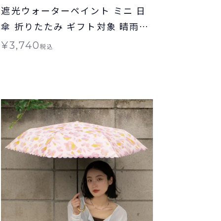
遮光ウォーターペイント ミニ 日
傘 折りたたみ ギフト対象 晴雨兼
用 Wpc.
¥
3,740
税込