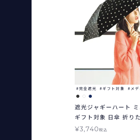
完全遮光
ギフト対象
メデ
遮光ジャギーハート ミニ
ギフト対象 日傘 折り
兼用
¥
3,740
税込