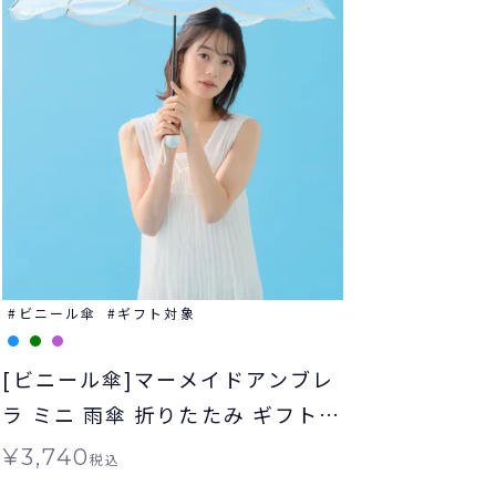
ビニール傘
ギフト対象
[ビニール傘]マーメイドアンブレ
ラ ミニ 雨傘 折りたたみ ギフト対
象 Wpc.
¥
3,740
税込