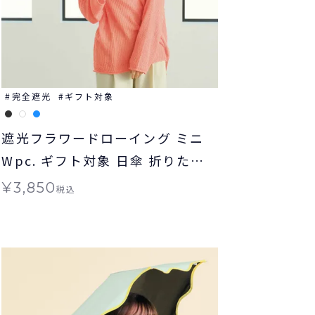
完全遮光
ギフト対象
遮光フラワードローイング ミニ
Wpc. ギフト対象 日傘 折りたた
み傘 晴雨兼用
¥
3,850
税込