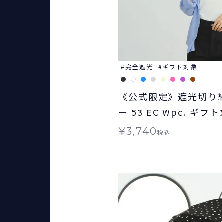
完全遮光
ギフト対象
《公式限定》遮光切り
ー 53 EC Wpc. ギフ
折りたたみ 切り継ぎタ
¥
3,740
税込
きめタイプ 晴雨兼用