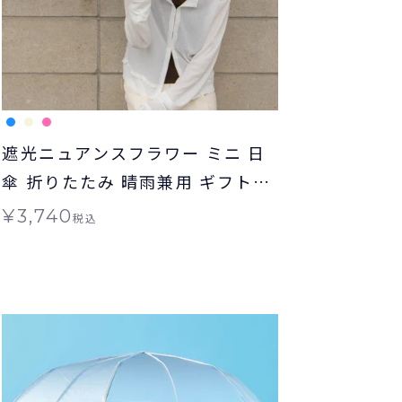
遮光ニュアンスフラワー ミニ 日
傘 折りたたみ 晴雨兼用 ギフト対
象 Wpc.
¥
3,740
税込