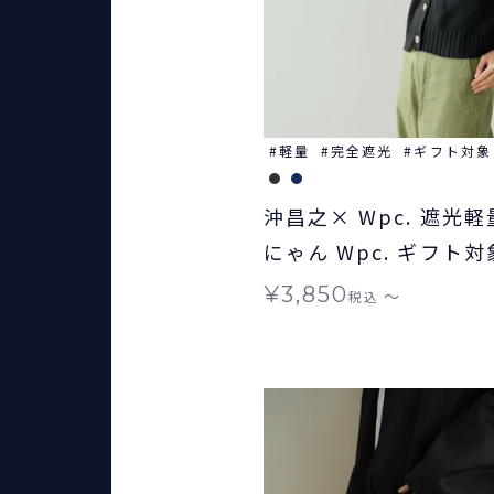
軽量
完全遮光
ギフト対象
沖昌之× Wpc. 遮光
にゃん Wpc. ギフト対
りたたみ 晴雨兼用
¥
3,850
〜
税込