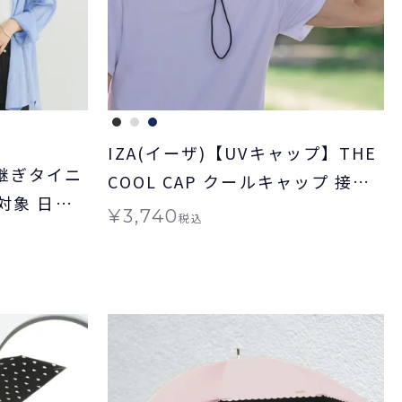
IZA(イーザ)【UVキャップ】THE
継ぎタイニ
COOL CAP クールキャップ 接触
ト対象 日傘
冷感 帽子 UV グッズ キャップ ギ
¥
3,740
税込
イニー 大
フト対象