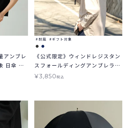
耐風
ギフト対象
軽量アンブレ
《公式限定》ウィンドレジスタン
象 日傘 折
スフォールディングアンブレラ
WIND RESISTANCE FOLDING
¥
3,850
税込
UMBRELLA 68 EC Wpc. 雨傘 折
りたたみ 晴雨兼用 ギフト対象