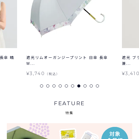
長傘 晴
遮光リムオーガンジープリント 日傘 長傘
遮光 ブ
W...
兼...
¥3,740
¥3,41
（税込）
FEATURE
特集