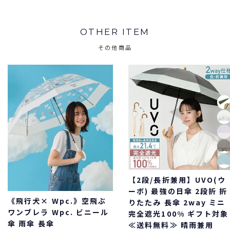
OTHER ITEM
その他商品
【2段/長折兼用】UVO(ウ
ーボ) 最強の日傘 2段折 折
《飛行犬× Wpc.》空飛ぶ
りたたみ 長傘 2way ミニ
ワンブレラ Wpc. ビニール
完全遮光100% ギフト対象
傘 雨傘 長傘
≪送料無料≫ 晴雨兼用