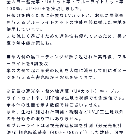
全カラー遮光率・UVカット率・ブルーライトカット率
100％、UPF50＋を実現しました。
日焼けを防ぐために必要なUVカットと、お肌に悪影響
を与えるブルーライトカットの性能を兼ね揃えた生地を
使用しています。
また涼しく過ごすための遮熱性も優れているため、暑い
夏の熱中症対策にも。
■傘内側の黒コーティングが照り返された紫外線、ブル
ーライトを9割吸収
傘の内側で起こる光の反射を大幅に減らして肌にダメー
ジを与える有害光線からお肌を守ります。
※記載の遮光率・紫外線遮蔽（UVカット）率・ブルー
ライトカット率、UPF値は生地の状態での測定値です。
傘本体の性能を示す数値ではございません。
また、生地に施された刺繍・縫製などUV加工生地以外
の部分もその限りではありません。
※ブルーライトは可視光線遮蔽率を計測（分光光度計
法/可視光線遮蔽率（400～780nm)）した数値、可視