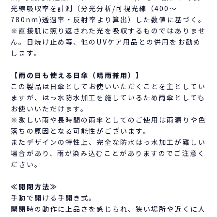
光線吸収率を計測（分光分析/可視光線（400～
780nm)透過率・反射率より算出）した数値に基づく。
※直接肌に照り返された光を吸収するものではありませ
ん。日焼け止め等、他のUVケア用品との併用をお勧め
します。
【雨の日も使える日傘（晴雨兼用）】
この製品は日傘としてお使いいただくことを主としてい
ますが、はっ水防水加工を施しているため雨傘としても
お使いいただけます。
※激しい雨や長時間の雨傘としてのご使用は雨漏りや色
落ちの原因となる可能性がございます。
またデザインの特性上、完全な防水はっ水加工が難しい
場合があり、雨が染み込むことがありますのでご注意く
ださい。
≪開閉方法≫
手動で開ける手開き式。
開閉時の動作に上品さを感じられ、狭い場所や近くに人