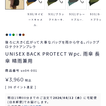
930/ネイビ
931/ブラッ
932/グレー
933/カーキ
ー×キャメ
ク×カーキ.
×ブルー.
×ブラック.
ル.
後ろに大きく広がって大事なバッグを雨から守る。バックプ
ロテクトアンブレラ
UNISEX BACK PROTECT Wpc. 雨傘 長
傘 晴雨兼用
商品番号
ux04-001
¥
3,960
税込
36
[
ポイント進呈 ]
明日
15時00分
までのご注文で
2026/08/12（水）
に
宅配便
(日本郵便)
でお届けします。