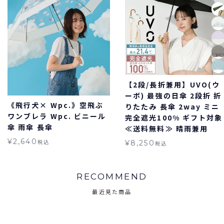
【2段/長折兼用】UVO(ウ
ーボ) 最強の日傘 2段折 折
《飛行犬× Wpc.》空飛ぶ
りたたみ 長傘 2way ミニ
ワンブレラ Wpc. ビニール
完全遮光100% ギフト対象
傘 雨傘 長傘
≪送料無料≫ 晴雨兼用
¥
2,640
税込
¥
8,250
税込
RECOMMEND
最近見た商品