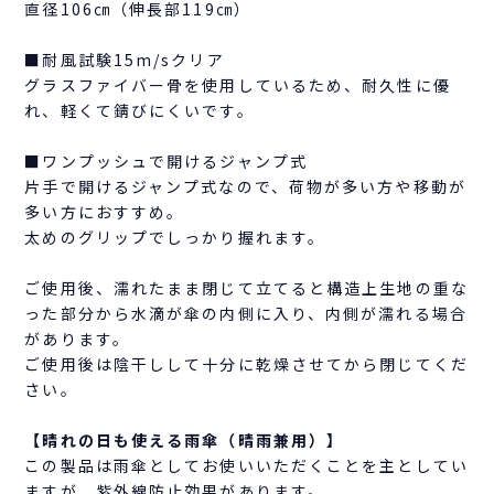
直径106㎝（伸長部119㎝）
■耐風試験15m/sクリア
グラスファイバー骨を使用しているため、耐久性に優
れ、軽くて錆びにくいです。
■ワンプッシュで開けるジャンプ式
片手で開けるジャンプ式なので、荷物が多い方や移動が
多い方におすすめ。
太めのグリップでしっかり握れます。
ご使用後、濡れたまま閉じて立てると構造上生地の重な
った部分から水滴が傘の内側に入り、内側が濡れる場合
があります。
ご使用後は陰干しして十分に乾燥させてから閉じてくだ
さい。
【晴れの日も使える雨傘（晴雨兼用）】
この製品は雨傘としてお使いいただくことを主としてい
ますが、紫外線防止効果があります。