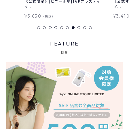
《公式限定》[ビニール傘]16Kプラスティ
《公式オ
ッ...
プ...
¥3,630
¥3,41
（税込）
FEATURE
特集