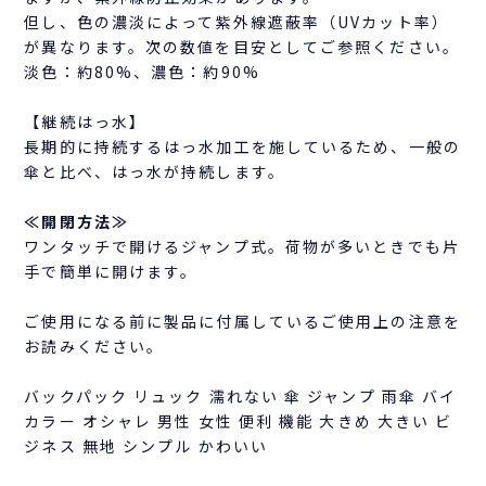
但し、色の濃淡によって紫外線遮蔽率（UVカット率）
が異なります。次の数値を目安としてご参照ください。
淡色：約80%、濃色：約90%
【継続はっ水】
長期的に持続するはっ水加工を施しているため、一般の
傘と比べ、はっ水が持続します。
≪開閉方法≫
ワンタッチで開けるジャンプ式。荷物が多いときでも片
手で簡単に開けます。
ご使用になる前に製品に付属しているご使用上の注意を
お読みください。
バックパック リュック 濡れない 傘 ジャンプ 雨傘 バイ
カラー オシャレ 男性 女性 便利 機能 大きめ 大きい ビ
ジネス 無地 シンプル かわいい