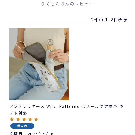
りくもんさんのレビュー
2
件中
1
-
2
件表示
アンブレラケース Wpc. Patterns ≪メール便対象≫ ギ
フト対象
購入者
投稿日
2025/09/16