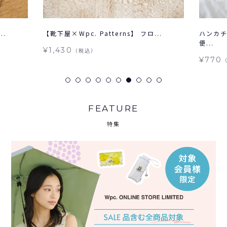
..
【靴下屋×Wpc. Patterns】 フロ...
ハンカチ
便...
¥1,430
（税込）
¥770
FEATURE
特集