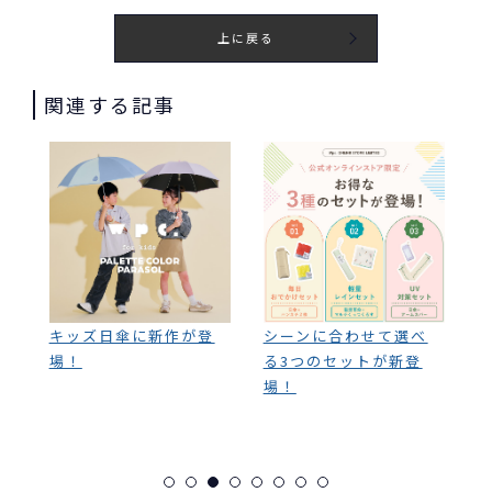
上に戻る
関連する記事
登
シーンに合わせて選べ
ー雨の日も、気分は上
《
る3つのセットが新登
がる。ー おすすめの雨
場！
傘特集☔