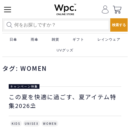
日傘
雨傘
雑貨
ギフト
レインウェア
UVグッズ
タグ:
WOMEN
キャンペーン特集
この夏を快適に過ごす、夏アイテム特
集2026⛱️
KIDS
UNISEX
WOMEN