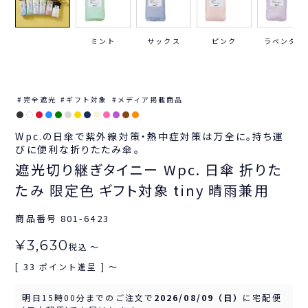
ミント
サックス
ピンク
ラベンダー
完全遮光
ギフト対象
メディア掲載商品
Wpc.の日傘で紫外線対策・熱中症対策は万全に。持ち運
びに便利な折りたたみ傘。
遮光切り継ぎタイニー Wpc. 日傘 折りた
たみ 限定色 ギフト対象 tiny 晴雨兼用
商品番号
801-6423
¥
3,630
税込
〜
33
[
ポイント進呈 ]
〜
明日
15時00分
までのご注文で
2026/08/09（日）
に
宅配便