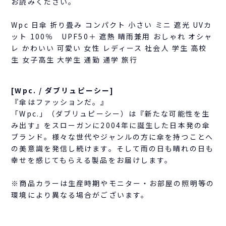
お読みください。
Wpc 日傘 折り畳み コンパクト 小さい ミニ 遮光 UVカ
ット 100％ UPF50＋ 遮熱 晴雨兼用 おしゃれ オシャ
レ かわいい 可愛い 女性 レディース 社会人 学生 高校
生 女子高生 大学生 通勤 通学 旅行
[Wpc. / ダブリュピーシー]
『傘はファッションだ。』
「Wpc.」（ダブリュピーシー）は『新たな可能性を生
み出す』をスローガンに2004年に誕生した日本発の傘
ブランド。様々な世代やジャンルの方に傘を持つことへ
の美意識を発信し続けます。そして雨の日も晴れの日も
幸せを感じてもらえる製品をお届けします。
※商品カラーは生産時期やモニター・お部屋の照明等の
環境により異なる場合がございます。