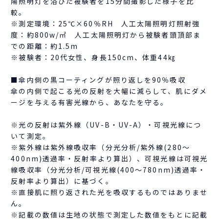
陽照明灯を浴びた被験者を15分間撮影した様子を比
較。
※測定環境：25℃×60％RH 人工太陽照明灯照射強
度：約800w/㎡ 人工太陽照明灯から被験者頭頂部ま
での距離：約1.5m
※被験者：20代女性、身長150cm、体重44㎏
■傘内側の黒コーティングが照り返しを90％吸収
傘の内側で起こる光の反射を大幅に減らして、肌にダメ
ージを与える有害光線から、あなたを守る。
※光の反射は紫外線（UV-B・UV-A）・可視光線につ
いて測定。
※紫外線は紫外線吸収率（分光分析/紫外線(280～
400nm)透過率・反射率より算出）、可視光線は可視光
線吸収率（分光分析/可視光線(400～780nm)透過率・
反射率より算出）に基づく。
※直接肌に照り返された光を吸収するものではありませ
ん。
※記載の数値は生地の状態で測定した数値をもとに記載