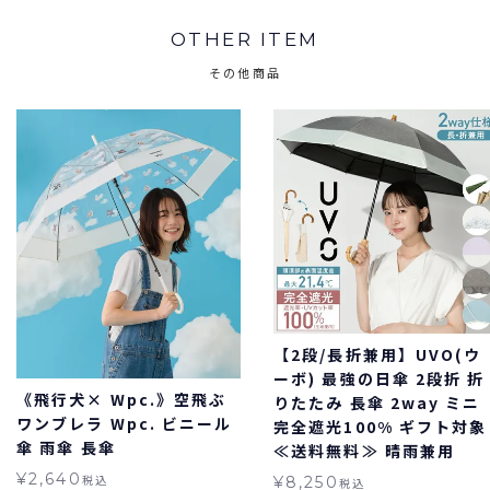
OTHER ITEM
その他商品
【2段/長折兼用】UVO(ウ
ーボ) 最強の日傘 2段折 折
《飛行犬× Wpc.》空飛ぶ
りたたみ 長傘 2way ミニ
ワンブレラ Wpc. ビニール
完全遮光100% ギフト対象
傘 雨傘 長傘
≪送料無料≫ 晴雨兼用
¥
2,640
税込
¥
8,250
税込