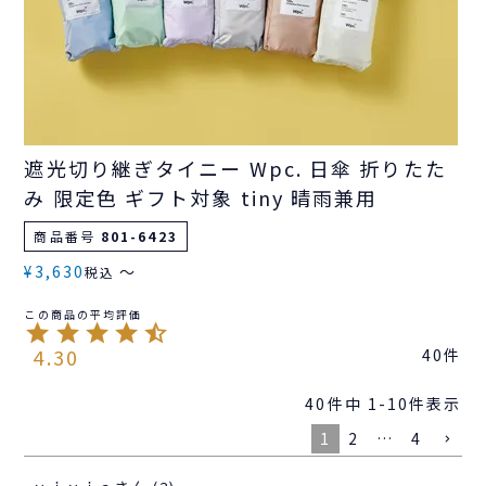
遮光切り継ぎタイニー Wpc. 日傘 折りたた
み 限定色 ギフト対象 tiny 晴雨兼用
商品番号
801-6423
¥
3,630
〜
税込
4.30
40
40
件中
1
-
10
件表示
1
2
…
4