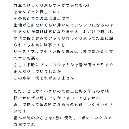
力風でひっくり返らず骨が丈夫なもの』

を常々ずっと探していて

その観点でこの傘は満点です

生地が心許ないくらい薄いのでシワシワになるのは
仕方ないが開けば気になりませんしおかげで軽いし

歴代の折り畳みでアッサリひっくり返ってた風に煽
られても本当に無事ですし

リーズナブルで小さい折り畳みは今まで骨が柔く立
て付けも悪く

さしてる時にブレてカシャカシャ音が鳴ったりすぐ
歪んだりしていましたが

この傘は一切それがありません

ただ、とにかく小さいので頭上に影を作るのが精一
杯でせいぜい肩までしかフォローできません

両手で持って傘の影に収めるのも難しいくらい小さ
いです

畳んだ時の小ささを1番に優先して求めていたので
当然ですね
