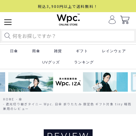
税込3,980円以上で送料無料！
日傘
雨傘
雑貨
ギフト
レインウェア
UVグッズ
ランキング
HOME
傘
遮光切り継ぎタイニー Wpc. 日傘 折りたたみ 限定色 ギフト対象 tiny 晴雨
兼用のレビュー