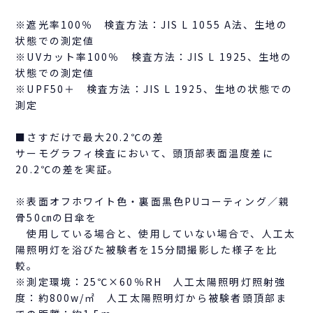
※遮光率100％ 検査方法：JIS L 1055 A法、生地の
状態での測定値
※UVカット率100％ 検査方法：JIS L 1925、生地の
状態での測定値
※UPF50＋ 検査方法：JIS L 1925、生地の状態での
測定
■さすだけで最大20.2℃の差
サーモグラフィ検査において、頭頂部表面温度差に
20.2℃の差を実証。
※表面オフホワイト色・裏面黒色PUコーティング／親
骨50㎝の日傘を
使用している場合と、使用していない場合で、人工太
陽照明灯を浴びた被験者を15分間撮影した様子を比
較。
※測定環境：25℃×60％RH 人工太陽照明灯照射強
度：約800w/㎡ 人工太陽照明灯から被験者頭頂部ま