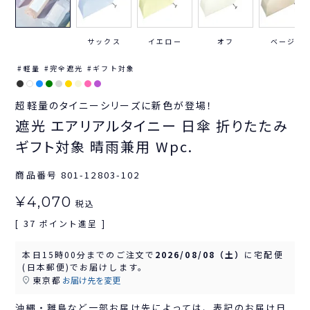
サックス
イエロー
オフ
ベージュ
軽量
完全遮光
ギフト対象
超軽量のタイニーシリーズに新色が登場！
遮光 エアリアルタイニー 日傘 折りたたみ
ギフト対象 晴雨兼用 Wpc.
商品番号
801-12803-102
¥
4,070
税込
37
[
ポイント進呈 ]
本日
15時00分
までのご注文で
2026/08/08（土）
に
宅配便
(日本郵便)
でお届けします。
東京都
お届け先を変更
沖縄・離島など一部お届け先によっては、表記のお届け日