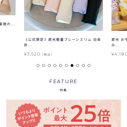
強の...
《公式限定》遮光軽量プレーンスリム 日傘
遮光 お
折...
み...
¥3,520
¥4,18
（税込）
FEATURE
特集