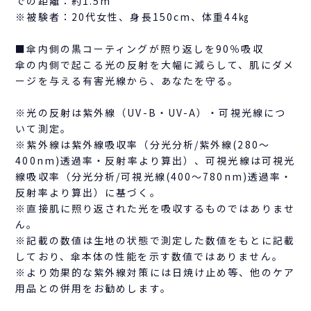
での距離：約1.5m
※被験者：20代女性、身長150cm、体重44㎏
■傘内側の黒コーティングが照り返しを90％吸収
傘の内側で起こる光の反射を大幅に減らして、肌にダメ
ージを与える有害光線から、あなたを守る。
※光の反射は紫外線（UV-B・UV-A）・可視光線につ
いて測定。
※紫外線は紫外線吸収率（分光分析/紫外線(280～
400nm)透過率・反射率より算出）、可視光線は可視光
線吸収率（分光分析/可視光線(400～780nm)透過率・
反射率より算出）に基づく。
※直接肌に照り返された光を吸収するものではありませ
ん。
※記載の数値は生地の状態で測定した数値をもとに記載
しており、傘本体の性能を示す数値ではありません。
※より効果的な紫外線対策には日焼け止め等、他のケア
用品との併用をお勧めします。