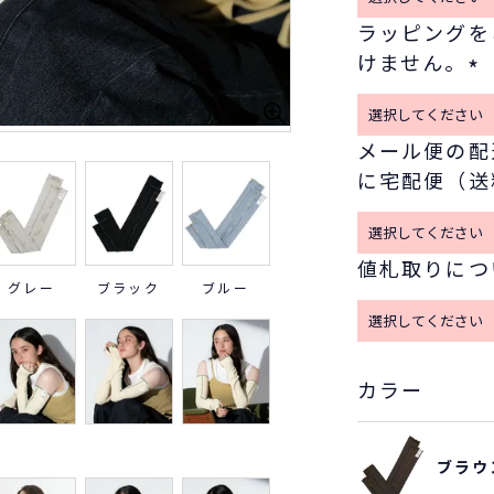
ラッピングを
けません。
(
必
メール便の配
須
に宅配便（送
)
値札取りにつ
グレー
ブラック
ブルー
カラー
ブラウ