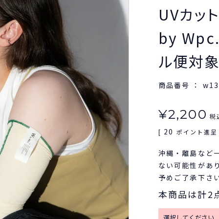
UVカッ
by Wp
ル便対
商品番号
w13
¥
2,200
税
20
[
ポイント進呈 
沖縄・離島など
ない可能性があ
予めご了承下さ
本商品は計2