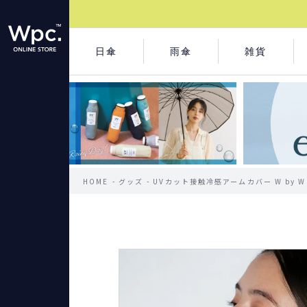
日傘
雨傘
雑貨
HOME
グッズ
UVカット接触冷感アームカバー W by W