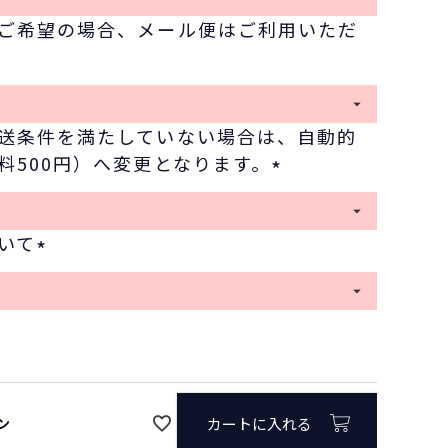
必
ご希望の場合、メール便はご利用いただ
須
)
送条件を満たしていない場合は、自動的
料500円）へ変更となります。
(
必
いて
須
(
)
必
須
)
ン
カートに入れる