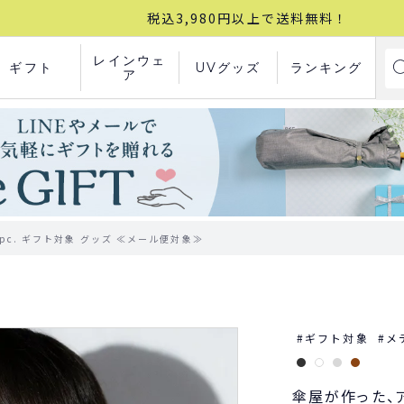
税込3,980円以上で送料無料！
レインウェ
ギフト
UVグッズ
ランキング
ア
pc. ギフト対象 グッズ ≪メール便対象≫
ギフト対象
メ
傘屋が作った、