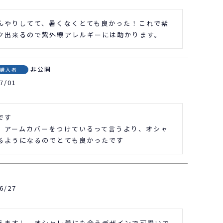
んやりしてて、暑くなくとても良かった！これで紫
ク出来るので紫外線アレルギーには助かります。
非公開
購入者
7/01
す

、アームカバーをつけているって言うより、オシャ
るようになるのでとても良かったです
開
6/27
えますし、オシャレ着にも合うデザインで可愛いで