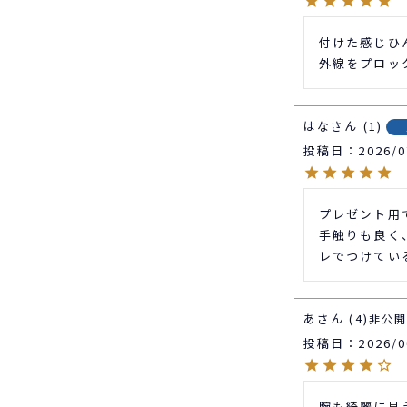
付けた感じひ
外線をプロッ
はな
1
投稿日
2026/0
プレゼント用で
手触りも良く
レでつけてい
あ
4
非公
投稿日
2026/0
腕も綺麗に見