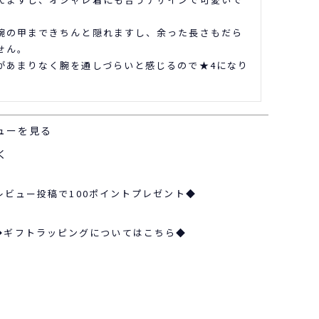
腕の甲まできちんと隠れますし、余った長さもだら
ん。

があまりなく腕を通しづらいと感じるので★4になり
ューを見る
く
レビュー投稿で100ポイントプレゼント◆
◆ギフトラッピングについてはこちら◆