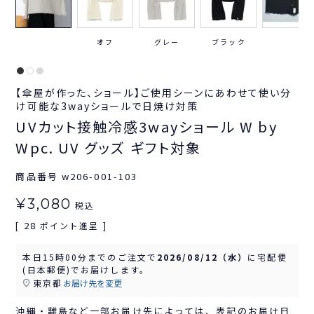
オフ
グレー
ブラック
【傘屋が作った、ショール】ご使用シーンにあわせて使い分
け可能な3wayショールで日焼け対策
UVカット接触冷感3wayショール W by
Wpc. UV グッズ ギフト対象
商品番号
w206-001-103
¥
3,080
税込
28
[
ポイント進呈 ]
本日
15時00分
までのご注文で
2026/08/12（水）
に
宅配便
(日本郵便)
でお届けします。
東京都
お届け先を変更
沖縄・離島など一部お届け先によっては、表記のお届け日