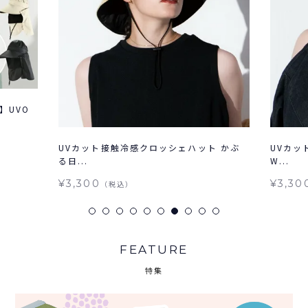
】UVO
UVカット接触冷感クロッシェハット かぶ
UVカッ
る日...
W...
¥3,300
¥3,30
（税込）
FEATURE
特集