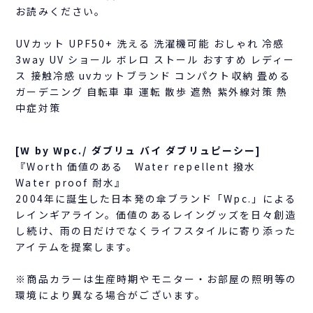
お読みください。
UVカット UPF50+ 洗える 洗濯機可能 おしゃれ 冷感
3way UV ショール ボレロ ストール おすすめ レディー
ス 接触冷感 uvカットブランド コンパクト収納 畳める
ガーデニング 自転車 車 運転 散歩 遮熱 紫外線対策 熱
中症対策
[W by Wpc./ ダブリュ バイ ダブリュピーシー]
『Worth 価値のある Water repellent 撥水
Water proof 耐水』
2004年に誕生した日本発の傘ブランド「Wpc.」による
レインギアライン。価値のあるレイングッズを日々創造
し続け、雨の日だけでなくライフスタイルに寄り添った
アイテムを提案します。
※商品カラーは生産時期やモニター・お部屋の照明等の
環境により異なる場合がございます。