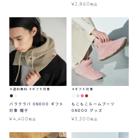
¥
2,860
税込
送料無料
ギフト対象
ギフト対象
バラクラバ ONDOO ギフト
もこもこルームブーツ
対象 帽子
ONDOO グッズ
¥
4,400
¥
3,300
税込
税込