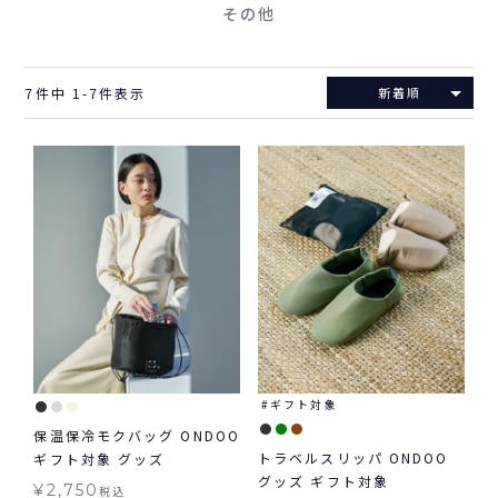
その他
7
件中
1
-
7
件表示
新着順
ギフト対象
保温保冷モクバッグ ONDOO
トラベルスリッパ ONDOO
ギフト対象 グッズ
グッズ ギフト対象
¥
2,750
税込