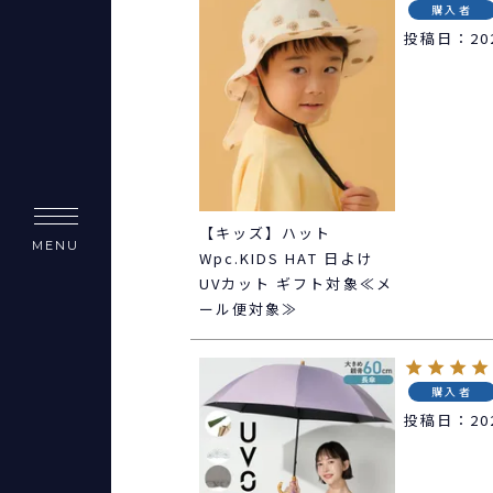
購入者
投稿日
20
【キッズ】ハット
MENU
Wpc.KIDS HAT 日よけ
UVカット ギフト対象≪メ
ール便対象≫
購入者
投稿日
20