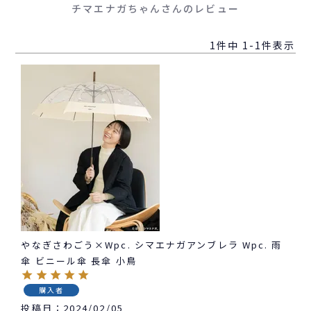
チマエナガちゃんさんのレビュー
1
件中
1
-
1
件表示
やなぎさわごう×Wpc. シマエナガアンブレラ Wpc. 雨
傘 ビニール傘 長傘 小鳥
購入者
投稿日
2024/02/05