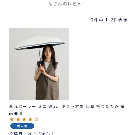
なさんのレビュー
2
件中
1
-
2
件表示
遮光セーラー ミニ Wpc. ギフト対象 日傘 折りたたみ 晴
雨兼用
購入者
投稿日
2023/06/27