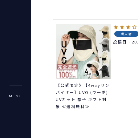
購入者
投稿日
20
《公式限定》【4wayサン
バイザー】UVO (ウーボ)
MENU
UVカット 帽子 ギフト対
象 ≪送料無料≫