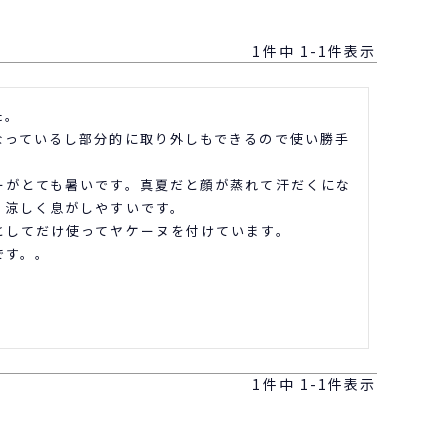
1
件中
1
-
1
件表示
。

なっているし部分的に取り外しもできるので使い勝手
ーがとても暑いです。真夏だと顔が蒸れて汗だくにな
涼しく息がしやすいです。

してだけ使ってヤケーヌを付けています。

です。。
1
件中
1
-
1
件表示