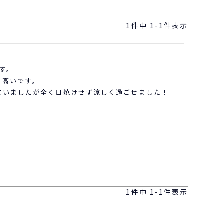
1
件中
1
-
1
件表示
す。

高いです。

ていましたが全く日焼けせず涼しく過ごせました！
1
件中
1
-
1
件表示