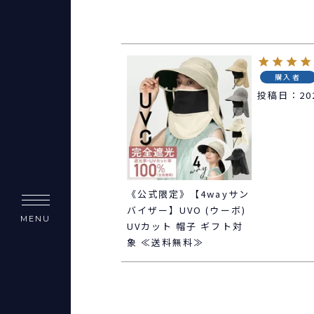
購入者
投稿日
20
《公式限定》【4wayサン
バイザー】UVO (ウーボ)
MENU
UVカット 帽子 ギフト対
象 ≪送料無料≫