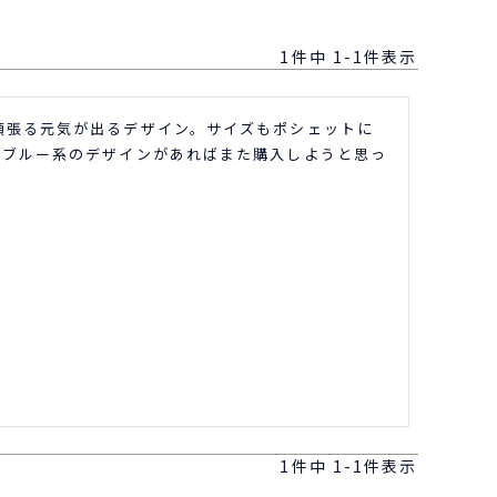
1
件中
1
-
1
件表示
頑張る元気が出るデザイン。サイズもポシェットに
。ブルー系のデザインがあればまた購入しようと思っ
1
件中
1
-
1
件表示