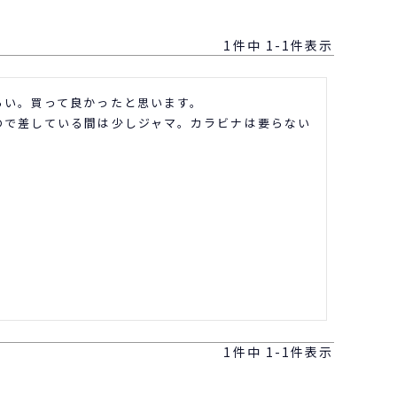
1
件中
1
-
1
件表示
い。買って良かったと思います。

ので差している間は少しジャマ。カラビナは要らない
1
件中
1
-
1
件表示