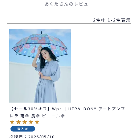
あくたさんのレビュー
2
件中
1
-
2
件表示
【セール30%オフ】Wpc.｜HERALBONY アートアンブ
レラ 雨傘 長傘 ビニール傘
購入者
投稿日
2026/05/10