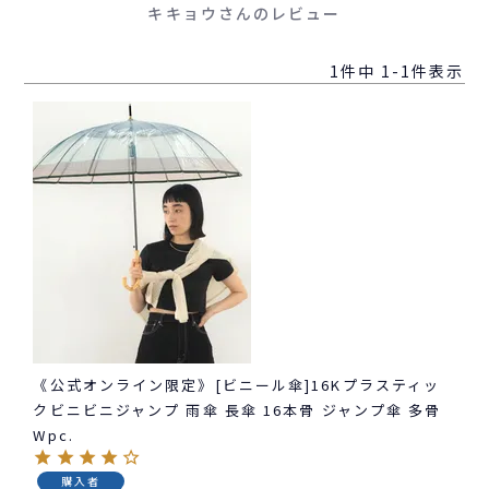
キキョウさんのレビュー
1
件中
1
-
1
件表示
《公式オンライン限定》[ビニール傘]16Kプラスティッ
クビニビニジャンプ 雨傘 長傘 16本骨 ジャンプ傘 多骨
Wpc.
購入者