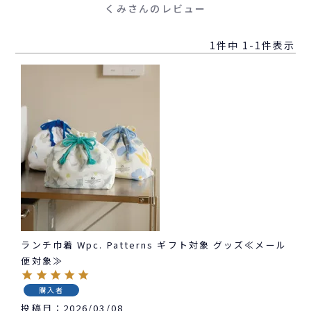
くみさんのレビュー
1
件中
1
-
1
件表示
ランチ巾着 Wpc. Patterns ギフト対象 グッズ≪メール
便対象≫
購入者
投稿日
2026/03/08