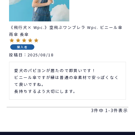
《飛行犬× Wpc.》空飛ぶワンブレラ Wpc. ビニール傘
雨傘 長傘
購入者
投稿日
2025/08/18
愛犬のパピヨンが居たので即買いです！

ビニール傘ですが縁は普通の傘素材で安っぽくなく
て良いですね。

長持ちするよう大切にします。
3
件中
1
-
3
件表示