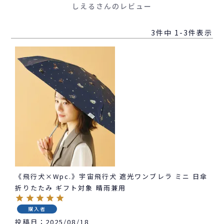
しえるさんのレビュー
3
件中
1
-
3
件表示
《飛行犬×Wpc.》宇宙飛行犬 遮光ワンブレラ ミニ 日傘
折りたたみ ギフト対象 晴雨兼用
購入者
投稿日
2025/08/18