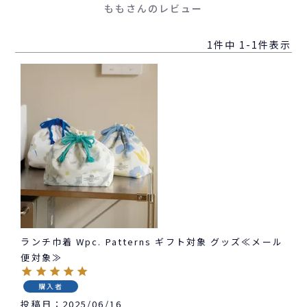
ももさんのレビュー
1
件中
1
-
1
件表示
ランチ巾着 Wpc. Patterns ギフト対象 グッズ≪メール
便対象≫
購入者
投稿日
2025/06/16