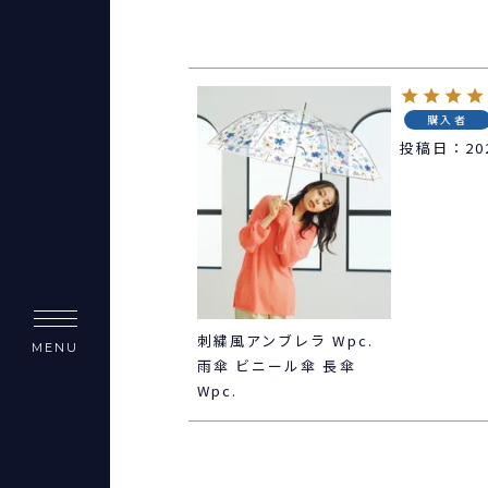
購入者
投稿日
20
刺繍風アンブレラ Wpc.
MENU
雨傘 ビニール傘 長傘
Wpc.