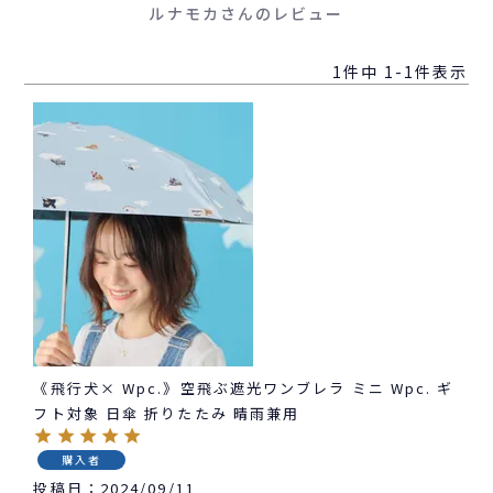
ルナモカさんのレビュー
1
件中
1
-
1
件表示
《飛行犬× Wpc.》空飛ぶ遮光ワンブレラ ミニ Wpc. ギ
フト対象 日傘 折りたたみ 晴雨兼用
購入者
投稿日
2024/09/11