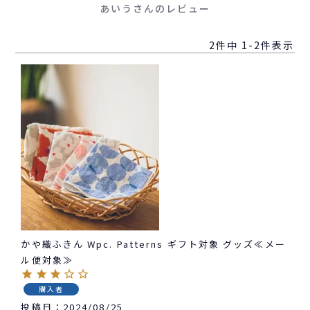
あいうさんのレビュー
2
件中
1
-
2
件表示
かや織ふきん Wpc. Patterns ギフト対象 グッズ≪メー
ル便対象≫
購入者
投稿日
2024/08/25