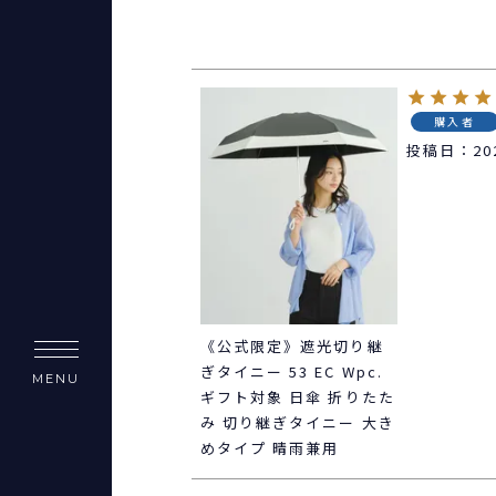
購入者
投稿日
20
《公式限定》遮光切り継
ぎタイニー 53 EC Wpc.
MENU
ギフト対象 日傘 折りたた
み 切り継ぎタイニー 大き
めタイプ 晴雨兼用