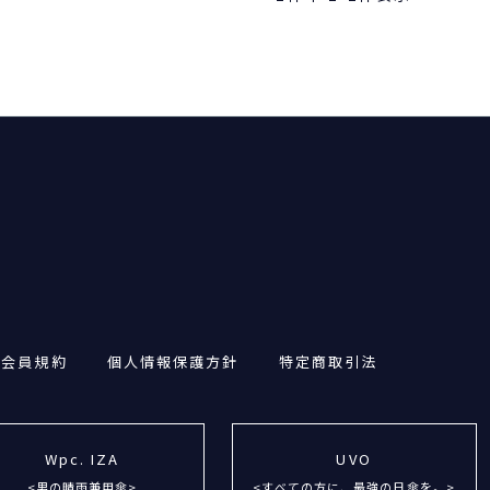
・会員規約
個人情報保護方針
特定商取引法
Wpc. IZA
UVO
<男の晴雨兼用傘>
<すべての方に、最強の日傘を。>