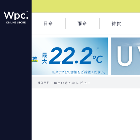
日傘
雨傘
雑貨
HOME
mmrrさんのレビュー