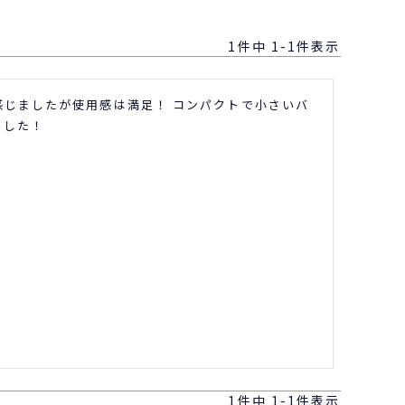
1
件中
1
-
1
件表示
感じましたが使用感は満足！ コンパクトで小さいバ
ました！
1
件中
1
-
1
件表示