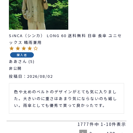
SiNCA（シンカ） LONG 60 送料無料 日傘 長傘 ユニセ
ックス 晴雨兼用
購入者
ああ
5
非公開
投稿日
2026/08/02
色や太めのベルトのデザインがとても気に入りまし
た。大きいのに重さはあまり気にならないのも嬉し
い。雨傘としても優秀で買って良かったです。
1777
件中
1
-
10
件表示