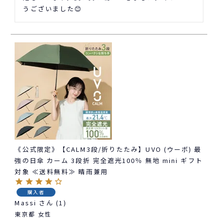
うございました😊
《公式限定》【CALM3段/折りたたみ】UVO (ウーボ) 最
強の日傘 カーム 3段折 完全遮光100％ 無地 mini ギフト
対象 ≪送料無料≫ 晴雨兼用
購入者
Massi
1
東京都
女性