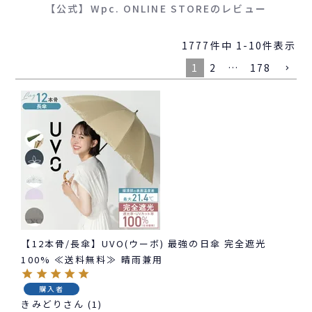
【公式】Wpc. ONLINE STOREのレビュー
1777
件中
1
-
10
件表示
1
2
…
178
【12本骨/長傘】UVO(ウーボ) 最強の日傘 完全遮光
100% ≪送料無料≫ 晴雨兼用
購入者
きみどり
1