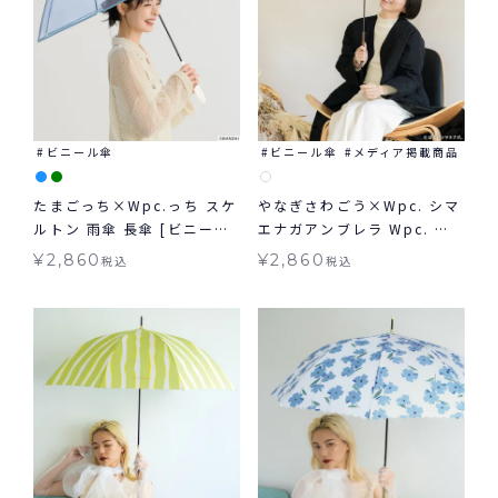
ビニール傘
ビニール傘
メディア掲載商品
たまごっち×Wpc.っち スケ
やなぎさわごう×Wpc. シマ
ルトン 雨傘 長傘 [ビニール
エナガアンブレラ Wpc. 雨
傘]
傘 ビニール傘 長傘 小鳥
¥
2,860
¥
2,860
税込
税込