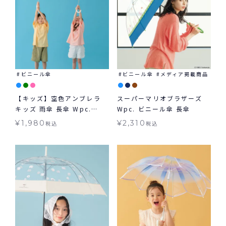
ビニール傘
ビニール傘
メディア掲載商品
【キッズ】空色アンブレラ
スーパーマリオブラザーズ
キッズ 雨傘 長傘 Wpc.
Wpc. ビニール傘 長傘
KIDS 子ども用
¥
1,980
¥
2,310
税込
税込