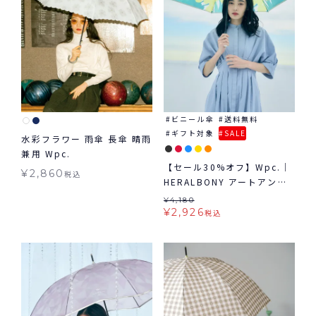
ビニール傘
送料無料
ギフト対象
SALE
水彩フラワー 雨傘 長傘 晴雨
兼用 Wpc.
【セール30%オフ】Wpc.｜
¥
2,860
税込
HERALBONY アートアンブ
レラ mini 雨傘 折りたたみ
¥
4,180
ビニール傘 ギフト対象
¥
2,926
税込