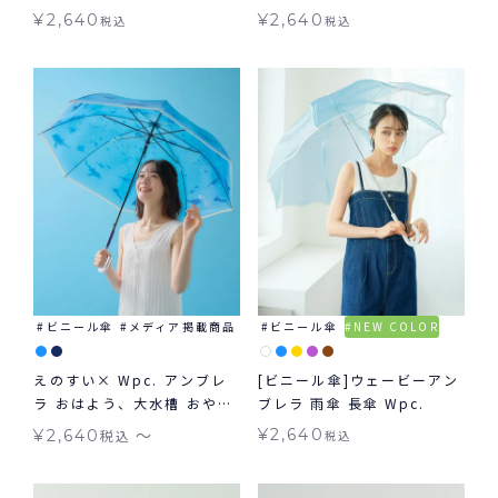
雨傘 長傘
¥
2,640
¥
2,640
税込
税込
ビニール傘
メディア掲載商品
ビニール傘
NEW COLOR
えのすい× Wpc. アンブレ
[ビニール傘]ウェービーアン
ラ おはよう、大水槽 おやす
ブレラ 雨傘 長傘 Wpc.
み 、くらげ 新江ノ島水族館
〜
¥
2,640
¥
2,640
税込
税込
Wpc. ビニール傘 長傘 折り
たたみ傘 Wpc.