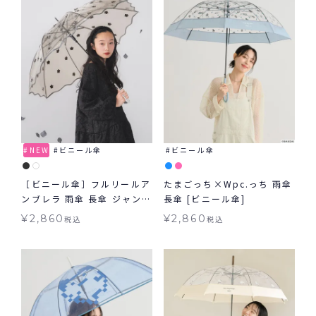
NEW
ビニール傘
ビニール傘
［ビニール傘］フルリールア
たまごっち×Wpc.っち 雨傘
ンブレラ 雨傘 長傘 ジャンプ
長傘 [ビニール傘]
傘
¥
2,860
¥
2,860
税込
税込