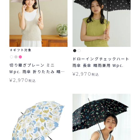
ギフト対象
ドローイングチェックハート
切り継ぎプレーン ミニ
雨傘 長傘 晴雨兼用 Wpc.
Wpc. 雨傘 折りたたみ 晴雨
¥
2,970
税込
兼用 ギフト対象
¥
2,970
税込