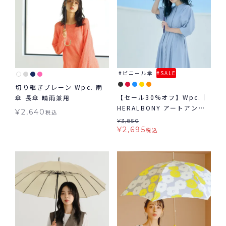
ビニール傘
SALE
切り継ぎプレーン Wpc. 雨
【セール30%オフ】Wpc.｜
傘 長傘 晴雨兼用
HERALBONY アートアンブ
¥
2,640
税込
レラ 雨傘 長傘 ビニール傘
¥
3,850
¥
2,695
税込