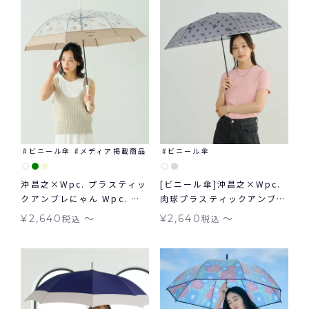
ビニール傘
メディア掲載商品
ビニール傘
沖昌之×Wpc. プラスティッ
[ビニール傘]沖昌之×Wpc.
クアンブレにゃん Wpc. ビ
肉球プラスティックアンブレ
ニール傘
にゃん ドット 雨傘 長傘 折
〜
〜
¥
2,640
税込
¥
2,640
税込
りたたみ ギフト対象