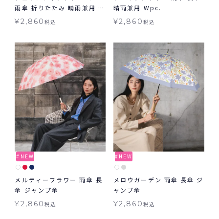
雨傘 折りたたみ 晴雨兼用 ギ
晴雨兼用 Wpc.
フト対象 Wpc.
¥
2,860
¥
2,860
税込
税込
NEW
NEW
メルティーフラワー 雨傘 長
メロウガーデン 雨傘 長傘 ジ
傘 ジャンプ傘
ャンプ傘
¥
2,860
¥
2,860
税込
税込