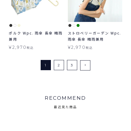
ポルク Wpc. 雨傘 長傘 晴雨
ストロベリーガーデン Wpc.
兼用
雨傘 長傘 晴雨兼用
¥
2,970
¥
2,970
税込
税込
1
2
3
RECOMMEND
最近見た商品