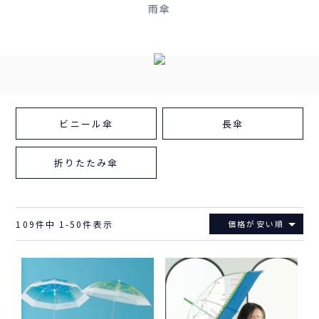
雨傘
ビニール傘
長傘
折りたたみ傘
109
件中
1
-
50
件表示
価格が安い順