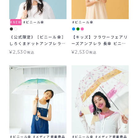
NEW
ビニール傘
ビニール傘
《公式限定》［ビニール傘］
【キッズ】フラワーフェアリ
しろくまドットアンブレラ
ーズアンブレラ 長傘 ビニー
雨傘 長傘 ジャンプ傘
ル傘 キッズ 雨傘 Wpc.KIDS
¥
2,530
¥
2,530
税込
税込
子ども用
ビニール傘
メディア掲載商品
ビニール傘
メディア掲載商品