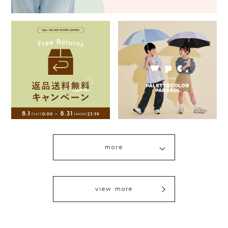
more
view more