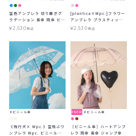
空色アンブレラ 切り継ぎグ
[plantica×Wpc.]フラワー
ラデーション 長傘 雨傘 ビニ
アンブレラ プラスティック
ール傘 Wpc.
シャイニー shiny plastic
¥
2,530
¥
2,530
税込
税込
umbrella 長傘 雨傘 ビニー
ル傘
ビニール傘
NEW
ビニール傘
《飛行犬× Wpc.》空飛ぶワ
［ビニール傘］ハートアンブ
ンブレラ Wpc. ビニール傘
レラ 雨傘 長傘 ジャンプ傘