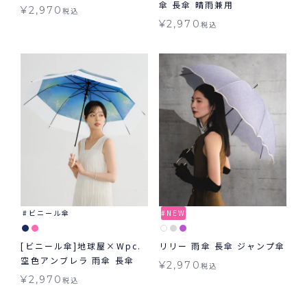
傘 長傘 晴雨兼用
Wpc.
¥
2,970
税込
¥
2,970
税込
ビニール傘
NEW
[ビニール傘]地球屋×Wpc.
リリー 雨傘 長傘 ジャンプ傘
空色アンブレラ 雨傘 長傘
¥
2,970
税込
¥
2,970
税込