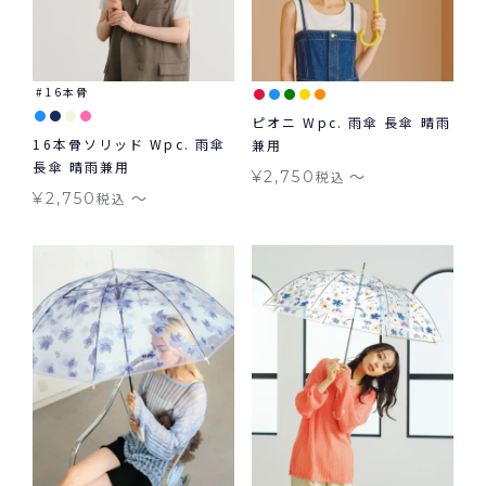
16本骨
ピオニ Wpc. 雨傘 長傘 晴雨
16本骨ソリッド Wpc. 雨傘
兼用
長傘 晴雨兼用
〜
¥
2,750
税込
〜
¥
2,750
税込