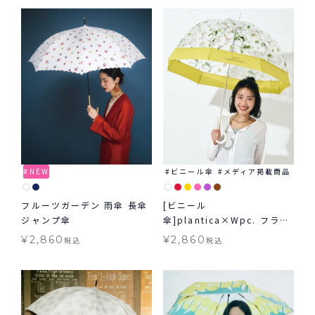
NEW
ビニール傘
メディア掲載商品
フルーツガーデン 雨傘 長傘
[ビニール
ジャンプ傘
傘]plantica×Wpc. フラワ
ーアンブレラプラスティック
¥
2,860
¥
2,860
税込
税込
雨傘 長傘