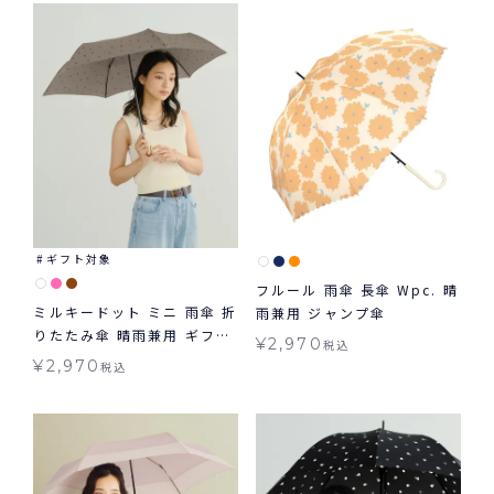
ギフト対象
フルール 雨傘 長傘 Wpc. 晴
ミルキードット ミニ 雨傘 折
雨兼用 ジャンプ傘
りたたみ傘 晴雨兼用 ギフト
¥
2,970
税込
対象
¥
2,970
税込