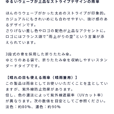
ゆるいウェーブが上品なストライプデザインの雨傘
ほんのりウェーブがかった太めのストライプが印象的。
カジュアルにもきれいめにも合わせやすい、抜け感のあ
るデザインです。
さりげない差し色やロゴの配色が上品なアクセントに。
ロゴにはフランス語で“雨上がりの空”という言葉が添
えられています。
3段式の骨を採用した折りたたみ傘。
ゆとりのある袋で、折りたたみ傘を収納しやすいスタン
ダードタイプです。
【晴れの日も使える雨傘（晴雨兼用）】
この製品は雨傘としてお使いいただくことを主としてい
ますが、紫外線防止効果があります。
但し、色の濃淡によって紫外線遮蔽率（UVカット率）
が異なります。次の数値を目安としてご参照ください。
淡色：約80%、濃色：約90%