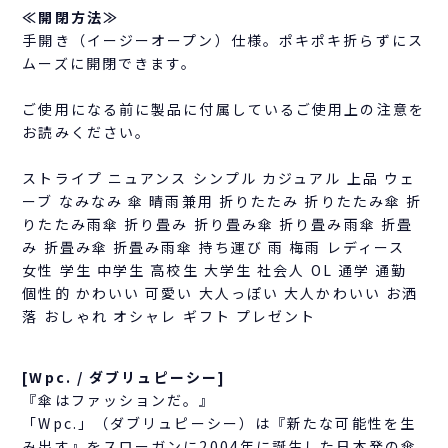
≪開閉方法≫
手開き（イージーオープン）仕様。ポキポキ折らずにス
ムーズに開閉できます。
ご使用になる前に製品に付属しているご使用上の注意を
お読みください。
ストライプ ニュアンス シンプル カジュアル 上品 ウェ
ーブ なみなみ 傘 晴雨兼用 折りたたみ 折りたたみ傘 折
りたたみ雨傘 折り畳み 折り畳み傘 折り畳み雨傘 折畳
み 折畳み傘 折畳み雨傘 持ち運び 雨 梅雨 レディース
女性 学生 中学生 高校生 大学生 社会人 OL 通学 通勤
個性的 かわいい 可愛い 大人っぽい 大人かわいい お洒
落 おしゃれ オシャレ ギフト プレゼント
[Wpc. / ダブリュピーシー]
『傘はファッションだ。』
「Wpc.」（ダブリュピーシー）は『新たな可能性を生
み出す』をスローガンに2004年に誕生した日本発の傘