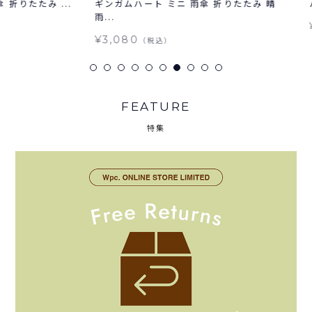
み ...
ギンガムハート ミニ 雨傘 折りたたみ 晴
パピー ミ
雨...
¥3,41
¥3,080
（税込）
FEATURE
特集