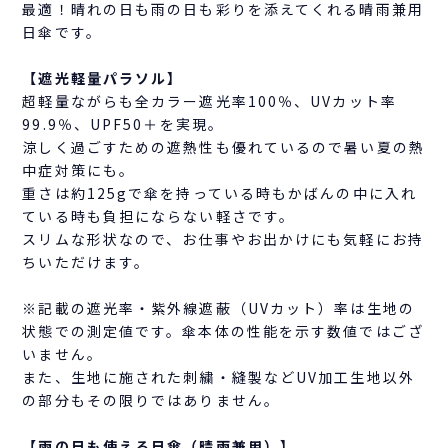
最適！晴れの日も雨の日も彩りを添えてくれる晴雨兼用
日傘です。
【遮光軽量パラソル】
超軽量ながらも全カラー遮光率100％、UVカット率
99.9％、UPF50＋を実現。
涼しく過ごすための遮熱性も優れているので暑い夏の熱
中症対策にも。
重さは約125gで傘を持っている時もかばんの中に入れ
ている時も負担にならない軽さです。
スリムな形状なので、お仕事やお出かけにも気軽にお持
ちいただけます。
※記載の遮光率・紫外線遮蔽（UVカット）率は生地の
状態での測定値です。傘本体の性能を示す数値ではござ
いません。
また、生地に施された刺繍・縫製などUV加工生地以外
の部分もその限りではありません。
【雨の日も使える日傘（晴雨兼用）】