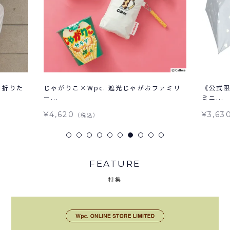
 折りた
じゃがりこ×Wpc. 遮光じゃがおファミリ
《公式限
ー...
ミニ...
¥4,620
¥3,63
（税込）
FEATURE
特集