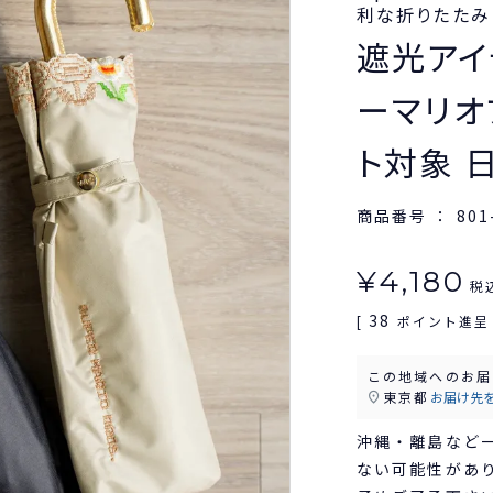
利な折りたたみ
遮光アイ
ーマリオブ
ト対象 
商品番号
801
¥
4,180
税
38
[
ポイント進呈 
この地域へのお届
東京都
お届け先
沖縄・離島など
ない可能性があ