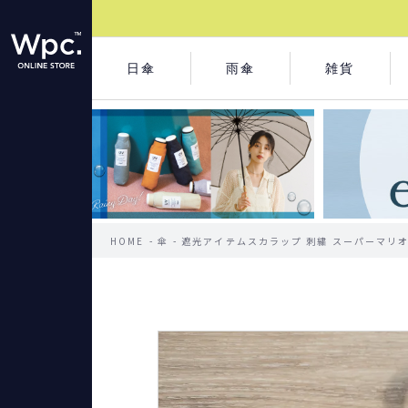
日傘
雨傘
雑貨
HOME
傘
遮光アイテムスカラップ 刺繍 スーパーマリオブ