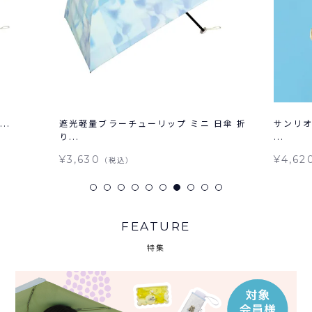
..
遮光軽量ブラーチューリップ ミニ 日傘 折
サンリオ
り...
...
¥3,630
¥4,62
（税込）
FEATURE
特集