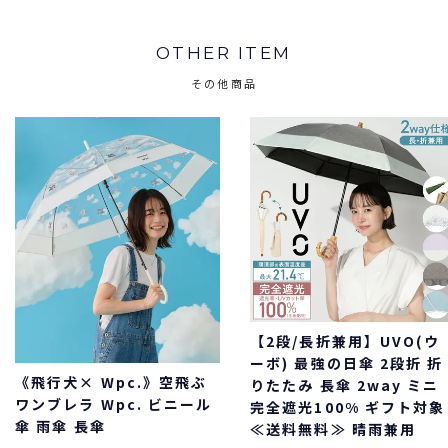
OTHER ITEM
その他商品
【2段/長折兼用】UVO(ウ
ーボ) 最強の日傘 2段折 折
《飛行犬× Wpc.》空飛ぶ
りたたみ 長傘 2way ミニ
ワンブレラ Wpc. ビニール
完全遮光100% ギフト対象
傘 雨傘 長傘
≪送料無料≫ 晴雨兼用