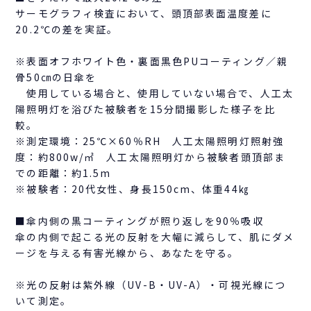
サーモグラフィ検査において、頭頂部表面温度差に
20.2℃の差を実証。
※表面オフホワイト色・裏面黒色PUコーティング／親
骨50㎝の日傘を
使用している場合と、使用していない場合で、人工太
陽照明灯を浴びた被験者を15分間撮影した様子を比
較。
※測定環境：25℃×60％RH 人工太陽照明灯照射強
度：約800w/㎡ 人工太陽照明灯から被験者頭頂部ま
での距離：約1.5m
※被験者：20代女性、身長150cm、体重44㎏
■傘内側の黒コーティングが照り返しを90％吸収
傘の内側で起こる光の反射を大幅に減らして、肌にダメ
ージを与える有害光線から、あなたを守る。
※光の反射は紫外線（UV-B・UV-A）・可視光線につ
いて測定。