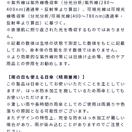
※紫外線は紫外線吸収率（分光分析/紫外線(280～
400nm)透過率・反射率より算出）、可視光線は可視光
線吸収率（分光分析/可視光線(400～780nm)透過率・
反射率より算出）に基づく。
※直接肌に照り返された光を吸収するものではありませ
ん。
※記載の数値は生地の状態で測定した数値をもとに記載
しており、傘本体の性能を示す数値ではありません。
※より効果的な紫外線対策には日焼け止め等、他のケア
用品との併用をお勧めします。
【雨の日も使える日傘（晴雨兼用）】
この製品は日傘としてお使いいただくことを主としてい
ますが、はっ水防水加工を施しているため雨傘としても
お使いいただけます。
※激しい雨や長時間の雨傘としてのご使用は雨漏りや色
落ちの原因となる可能性がございます。
またデザインの特性上、完全な防水はっ水加工が難しい
場合があり、雨が染み込むことがありますのでご注意く
ださい。