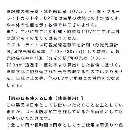
※記載の遮光率・紫外線遮蔽（UVカット）率・ブルー
ライトカット率、UPF値は生地の状態での測定値です。
傘本体の性能を示す数値ではございません。
また、生地に施された刺繍・縫製などUV加工生地以外
の部分もその限りではありません。
※ブルーライトは可視光線遮蔽率を計測（分光光度計
法/可視光線遮蔽率（400～780nm)）した数値、可視
光線吸収率を計測（分光分析/可視光線（400～
780nm)透過率・反射率より算出）した数値に基づく。
※直接肌に照り返された光を吸収するものではありませ
ん。日焼け止め等、他のUVケア用品との併用をお勧め
します。
【雨の日も使える日傘（晴雨兼用）】
この製品は日傘としてお使いいただくことを主としてい
ますが、はっ水防水加工を施しているため雨傘としても
お使いいただけます。
※激しい雨や長時間の雨傘としてのご使用は雨漏りや色