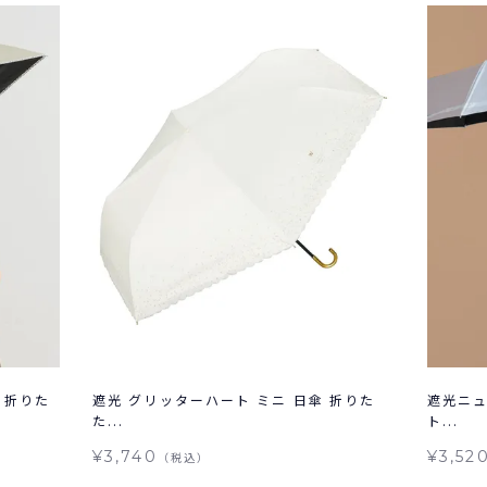
 折りた
遮光 グリッターハート ミニ 日傘 折りた
遮光ニュ
た...
ト...
¥3,740
¥3,52
（税込）