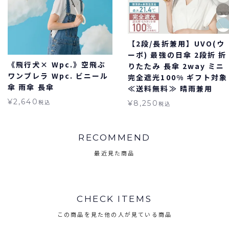
【2段/長折兼用】UVO(ウ
ーボ) 最強の日傘 2段折 折
《飛行犬× Wpc.》空飛ぶ
りたたみ 長傘 2way ミニ
ワンブレラ Wpc. ビニール
完全遮光100% ギフト対象
傘 雨傘 長傘
≪送料無料≫ 晴雨兼用
¥
2,640
税込
¥
8,250
税込
RECOMMEND
最近見た商品
CHECK ITEMS
この商品を見た他の人が見ている商品