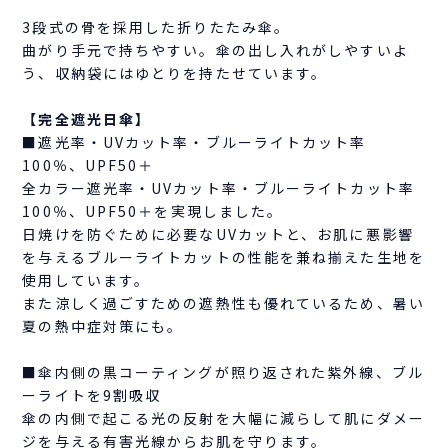
3段式の骨を採用した折りたたみ傘。
曲がり手元で持ちやすい。傘の出し入れがしやすいよ
う、収納袋にはゆとりを持たせています。
【完全遮光日傘】
■遮光率・UVカット率・ブルーライトカット率
100％、UPF50＋
全カラー遮光率・UVカット率・ブルーライトカット率
100％、UPF50＋を実現しました。
日焼けを防ぐために必要なUVカットと、お肌に悪影響
を与えるブルーライトカットの性能を兼ね揃えた生地を
使用しています。
また涼しく過ごすための遮熱性も優れているため、暑い
夏の熱中症対策にも。
■傘内側の黒コーティングが照り返された紫外線、ブル
ーライトを9割吸収
傘の内側で起こる光の反射を大幅に減らして肌にダメー
ジを与える有害光線からお肌を守ります。