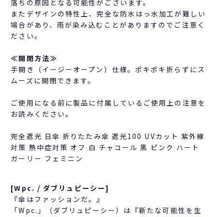
落ちの原因となる可能性がございます。
またデザインの特性上、完全な防水はっ水加工が難しい
場合があり、雨が染み込むことがありますのでご注意く
ださい。
≪開閉方法≫
手開き（イージーオープン）仕様。ポキポキ折らずにス
ムーズに開閉できます。
ご使用になる前に製品に付属しているご使用上の注意を
お読みください。
完全遮光 日傘 折りたたみ傘 遮光100 UVカット 紫外線
対策 熱中症対策 オフ 白 チャコール 黒 ピンク ハート
ガーリー フェミニン
[Wpc. / ダブリュピーシー]
『傘はファッションだ。』
「Wpc.」（ダブリュピーシー）は『新たな可能性を生