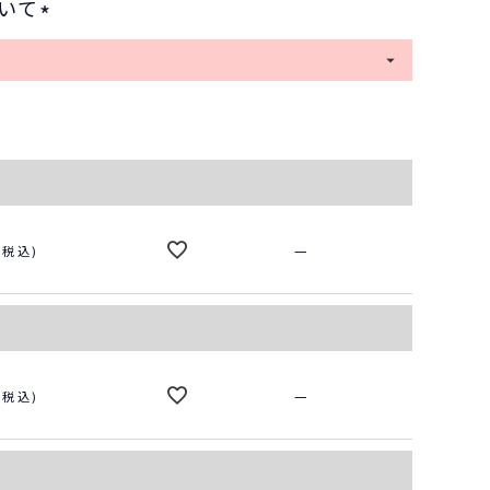
いて
(
必
須
サックス
)
—
税込
—
税込