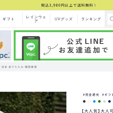
税込3,980円以上で送料無料！
レインウェ
ギフト
UVグッズ
ランキング
ア
 日傘 折りたたみ 晴雨兼用
完全遮光
ギフ
【大人気】大人