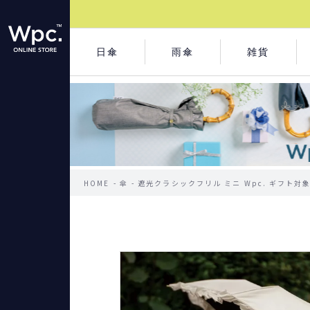
日傘
雨傘
雑貨
HOME
傘
遮光クラシックフリル ミニ Wpc. ギフト対象