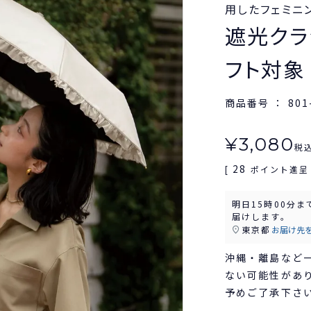
用したフェミニ
遮光クラシ
フト対象
商品番号
801
¥
3,080
税
28
[
ポイント進呈 
明日
15時00分
ま
届けします。
東京都
お届け先
沖縄・離島など
ない可能性があ
予めご了承下さ