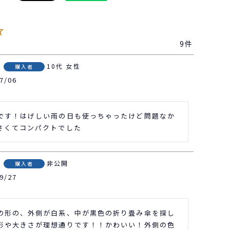
9
10代
女性
購入者
7/06
です！はげしい雨の日も使っちゃったけど問題なか
さくてコンパクトでした
非公開
購入者
9/27
の形の、外側が白系、中が黒色の折り畳み傘を探し
形や大きさが理想通りです！！かわいい！外側の色