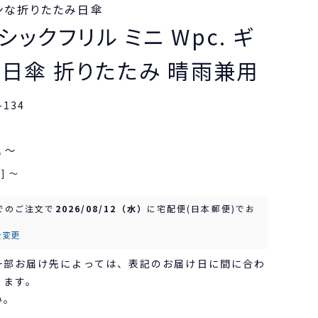
ンな折りたたみ日傘
ックフリル ミニ Wpc. ギ
 日傘 折りたたみ 晴雨兼用
-134
〜
込
]
〜
でのご注文で
2026/08/12（水）
に
宅配便(日本郵便)
でお
を変更
一部お届け先によっては、表記のお届け日に間に合わ
ります。
い。