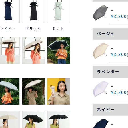
-
¥
3,300
ネイビー
ブラック
ミント
ベージュ
-
¥
3,300
ラベンダー
-
¥
3,300
ネイビー
-