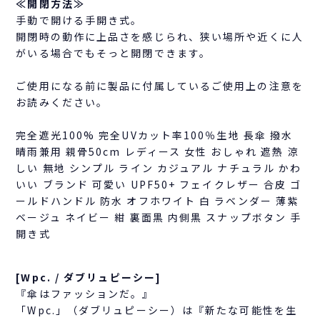
≪開閉方法≫
手動で開ける手開き式。
開閉時の動作に上品さを感じられ、狭い場所や近くに人
がいる場合でもそっと開閉できます。
ご使用になる前に製品に付属しているご使用上の注意を
お読みください。
完全遮光100% 完全UVカット率100％生地 長傘 撥水
晴雨兼用 親骨50cm レディース 女性 おしゃれ 遮熱 涼
しい 無地 シンプル ライン カジュアル ナチュラル かわ
いい ブランド 可愛い UPF50+ フェイクレザー 合皮 ゴ
ールドハンドル 防水 オフホワイト 白 ラベンダー 薄紫
ベージュ ネイビー 紺 裏面黒 内側黒 スナップボタン 手
開き式
[Wpc. / ダブリュピーシー]
『傘はファッションだ。』
「Wpc.」（ダブリュピーシー）は『新たな可能性を生