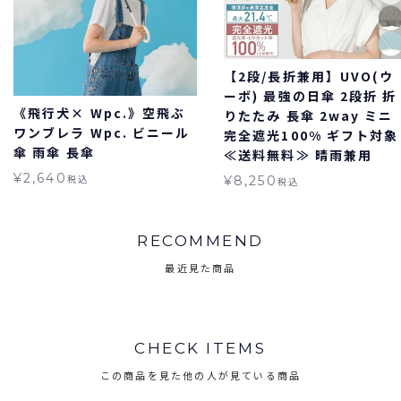
【2段/長折兼用】UVO(ウ
ーボ) 最強の日傘 2段折 折
《飛行犬× Wpc.》空飛ぶ
りたたみ 長傘 2way ミニ
ワンブレラ Wpc. ビニール
完全遮光100% ギフト対象
傘 雨傘 長傘
≪送料無料≫ 晴雨兼用
¥
2,640
税込
¥
8,250
税込
RECOMMEND
最近見た商品
CHECK ITEMS
この商品を見た他の人が見ている商品