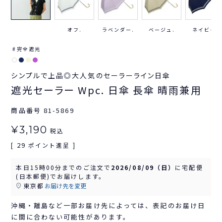
オフ.
ラベンダー.
ベージュ.
ネイビー.
完全遮光
シンプルで上品◎大人気のセーラーライン日傘
遮光セーラー Wpc. 日傘 長傘 晴雨兼用
商品番号
81-5869
¥
3,190
税込
29
[
ポイント進呈 ]
本日
15時00分
までのご注文で
2026/08/09（日）
に
宅配便
(日本郵便)
でお届けします。
東京都
お届け先を変更
沖縄・離島など一部お届け先によっては、表記のお届け日
に間に合わない可能性があります。