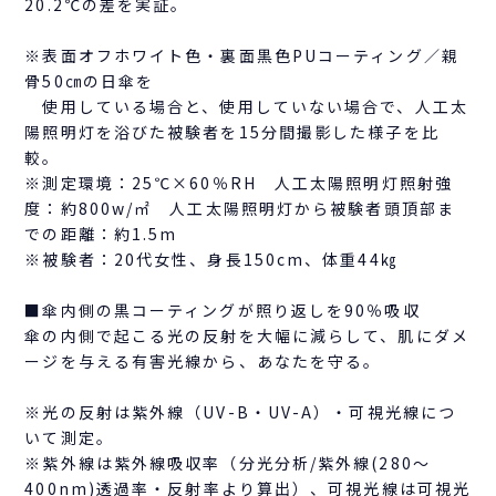
20.2℃の差を実証。
※表面オフホワイト色・裏面黒色PUコーティング／親
骨50㎝の日傘を
使用している場合と、使用していない場合で、人工太
陽照明灯を浴びた被験者を15分間撮影した様子を比
較。
※測定環境：25℃×60％RH 人工太陽照明灯照射強
度：約800w/㎡ 人工太陽照明灯から被験者頭頂部ま
での距離：約1.5m
※被験者：20代女性、身長150cm、体重44㎏
■傘内側の黒コーティングが照り返しを90％吸収
傘の内側で起こる光の反射を大幅に減らして、肌にダメ
ージを与える有害光線から、あなたを守る。
※光の反射は紫外線（UV-B・UV-A）・可視光線につ
いて測定。
※紫外線は紫外線吸収率（分光分析/紫外線(280～
400nm)透過率・反射率より算出）、可視光線は可視光