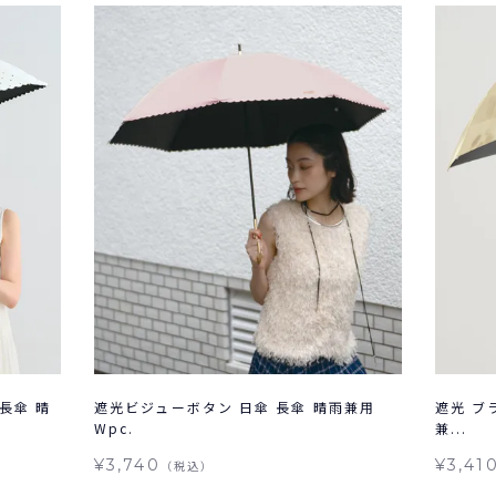
長傘 晴
遮光ビジューボタン 日傘 長傘 晴雨兼用
遮光 ブ
Wpc.
兼...
¥3,740
¥3,41
（税込）