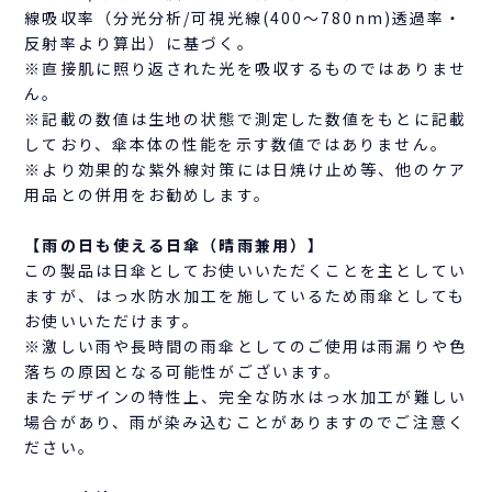
線吸収率（分光分析/可視光線(400～780nm)透過率・
反射率より算出）に基づく。
※直接肌に照り返された光を吸収するものではありませ
ん。
※記載の数値は生地の状態で測定した数値をもとに記載
しており、傘本体の性能を示す数値ではありません。
※より効果的な紫外線対策には日焼け止め等、他のケア
用品との併用をお勧めします。
【雨の日も使える日傘（晴雨兼用）】
この製品は日傘としてお使いいただくことを主としてい
ますが、はっ水防水加工を施しているため雨傘としても
お使いいただけます。
※激しい雨や長時間の雨傘としてのご使用は雨漏りや色
落ちの原因となる可能性がございます。
またデザインの特性上、完全な防水はっ水加工が難しい
場合があり、雨が染み込むことがありますのでご注意く
ださい。